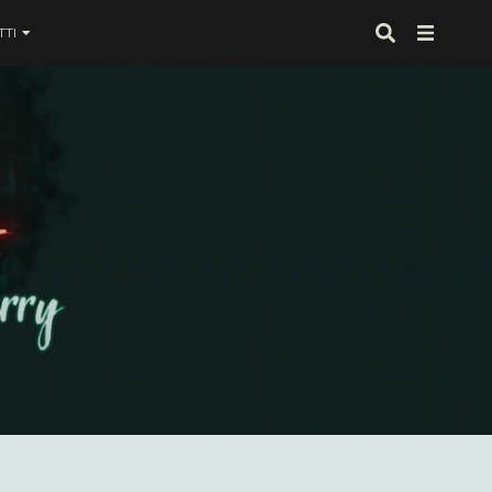
TI
 proprio alla fine