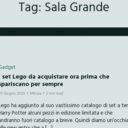
Tag:
Sala Grande
Gadget
I set Lego da acquistare ora prima che
spariscano per sempre
29 Giugno 2026
Mikasa
2 min read
Lego ha aggiunto al suo vastissimo catalogo di set a t
Harry Potter alcuni pezzi in edizione limitata e che
andranno fuori catalogo a breve. Quindi diamo un’occhi
alle new entry che a […]