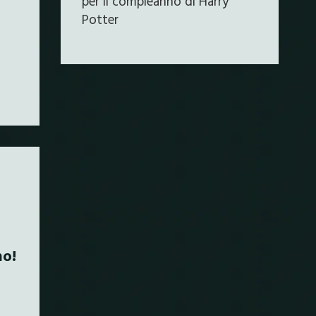
per il compleanno di Harry
Potter
no!