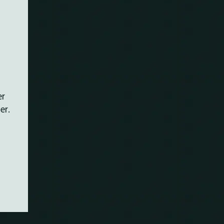
er
er.