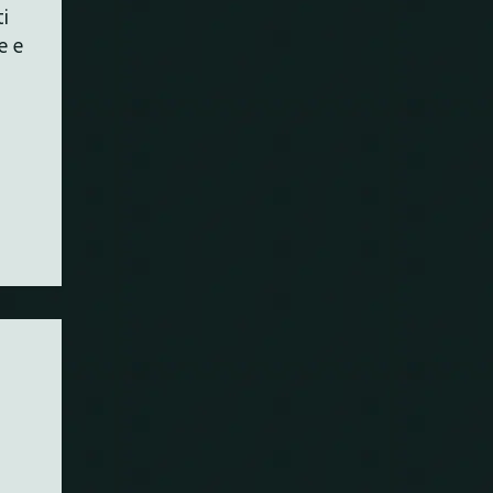
ti
e e