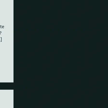
ate
?
]