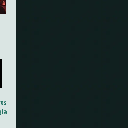
ts
gia