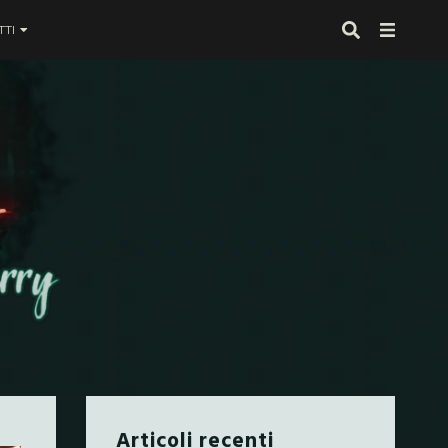
TI
 proprio alla fine
Articoli recenti