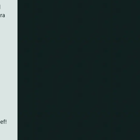
l
ra
ef!