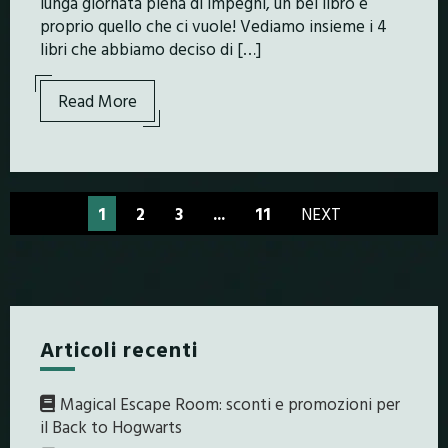
lunga giornata piena di impegni, un bel libro è
proprio quello che ci vuole! Vediamo insieme i 4
libri che abbiamo deciso di […]
Read More
1
2
3
...
11
NEXT
Articoli recenti
Magical Escape Room: sconti e promozioni per
il Back to Hogwarts