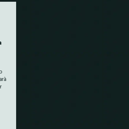
a
lo
arà
r