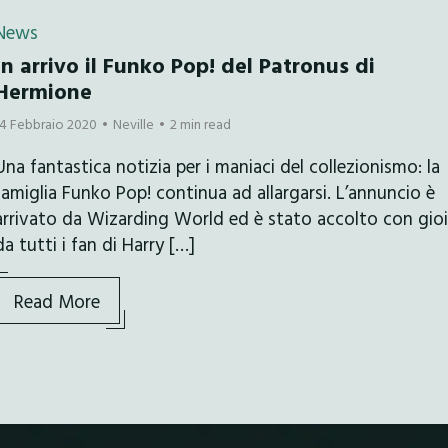
News
In arrivo il Funko Pop! del Patronus di
Hermione
14 Febbraio 2020
Neville
2 min read
Una fantastica notizia per i maniaci del collezionismo: la
famiglia Funko Pop! continua ad allargarsi. L’annuncio è
arrivato da Wizarding World ed è stato accolto con gio
da tutti i fan di Harry […]
Read More