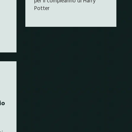
per il compleanno di Harry
Potter
io