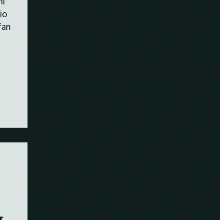
ni
io
fan
r