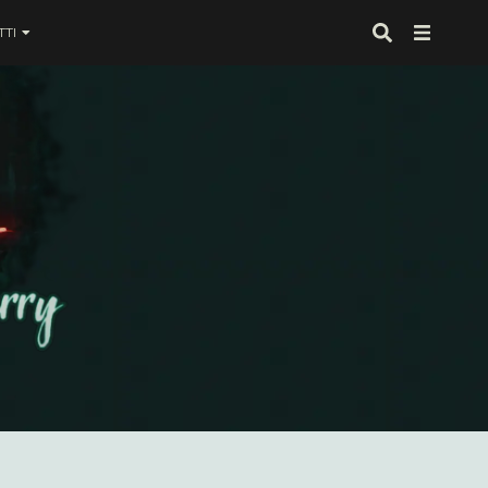
TI
 proprio alla fine