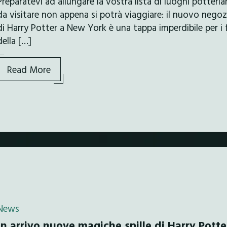
Preparatevi ad allungare la vostra lista di luoghi potteria
da visitare non appena si potrà viaggiare: il nuovo negoz
di Harry Potter a New York è una tappa imperdibile per i 
della […]
Read More
News
In arrivo nuove magiche spille di Harry Potte