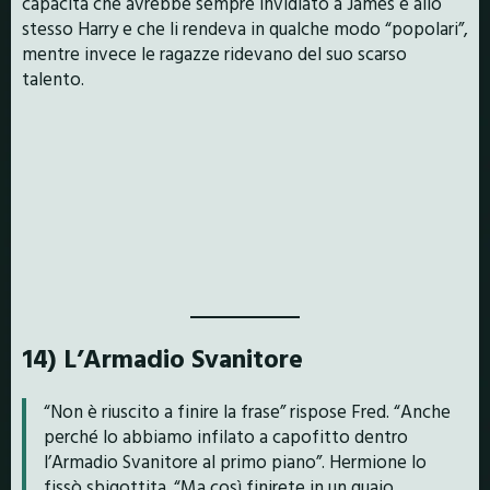
capacità che avrebbe sempre invidiato a James e allo
stesso Harry e che li rendeva in qualche modo “popolari”,
mentre invece le ragazze ridevano del suo scarso
talento.
14) L’Armadio Svanitore
“Non è riuscito a finire la frase” rispose Fred. “Anche
perché lo abbiamo infilato a capofitto dentro
l’Armadio Svanitore al primo piano”. Hermione lo
fissò sbigottita. “Ma così finirete in un guaio