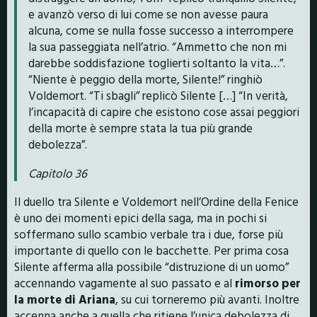
e avanzò verso di lui come se non avesse paura
alcuna, come se nulla fosse successo a interrompere
la sua passeggiata nell’atrio. “Ammetto che non mi
darebbe soddisfazione toglierti soltanto la vita…”.
“Niente è peggio della morte, Silente!” ringhiò
Voldemort. “Ti sbagli” replicò Silente […] “In verità,
l’incapacità di capire che esistono cose assai peggiori
della morte è sempre stata la tua più grande
debolezza”.
Capitolo 36
Il duello tra Silente e Voldemort nell’Ordine della Fenice
è uno dei momenti epici della saga, ma in pochi si
soffermano sullo scambio verbale tra i due, forse più
importante di quello con le bacchette. Per prima cosa
Silente afferma alla possibile “distruzione di un uomo”
accennando vagamente al suo passato e al
rimorso per
la morte di Ariana
, su cui torneremo più avanti. Inoltre
accenna anche a quella che ritiene l’unica debolezza di