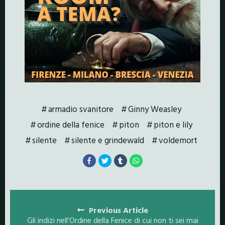
armadio svanitore
Ginny Weasley
ordine della fenice
piton
piton e lily
silente
silente e grindewald
voldemort
Posts
navigation
Previous Article
Gli indizi nell’Ordine della Fenice di cui non ti sei mai