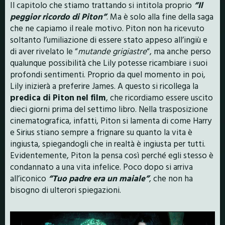
Il capitolo che stiamo trattando si intitola proprio
“Il
peggior ricordo di Piton”
. Ma è solo alla fine della saga
che ne capiamo il reale motivo. Piton non ha ricevuto
soltanto l’umiliazione di essere stato appeso all’ingiù e
di aver rivelato le “
mutande grigiastre
“, ma anche perso
qualunque possibilità che Lily potesse ricambiare i suoi
profondi sentimenti. Proprio da quel momento in poi,
Lily inizierà a preferire James. A questo si ricollega la
predica di Piton nel film
, che ricordiamo essere uscito
dieci giorni prima del settimo libro. Nella trasposizione
cinematografica, infatti, Piton si lamenta di come Harry
e Sirius stiano sempre a frignare su quanto la vita è
ingiusta, spiegandogli che in realtà è ingiusta per tutti.
Evidentemente, Piton la pensa così perché egli stesso è
condannato a una vita infelice. Poco dopo si arriva
all’iconico
“Tuo padre era un maiale”
, che non ha
bisogno di ulterori spiegazioni.