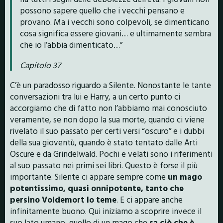
possono sapere quello che i vecchi pensano e
provano. Ma i vecchi sono colpevoli, se dimenticano
cosa significa essere giovani… e ultimamente sembra
che io l’abbia dimenticato…”
Capitolo 37
C’è un paradosso riguardo a Silente. Nonostante le tante
conversazioni tra lui e Harry, a un certo punto ci
accorgiamo che di fatto non l’abbiamo mai conosciuto
veramente, se non dopo la sua morte, quando ci viene
rivelato il suo passato per certi versi “oscuro” e i dubbi
della sua gioventù, quando è stato tentato dalle Arti
Oscure e da Grindelwald. Pochi e velati sono i riferimenti
al suo passato nei primi sei libri. Questo è forse il più
importante. Silente ci appare sempre come
un mago
potentissimo, quasi onnipotente, tanto che
persino Voldemort lo teme
. E ci appare anche
infinitamente buono. Qui iniziamo a scoprire invece il
suo lato umano, quello di un mago che
sa ciò che è