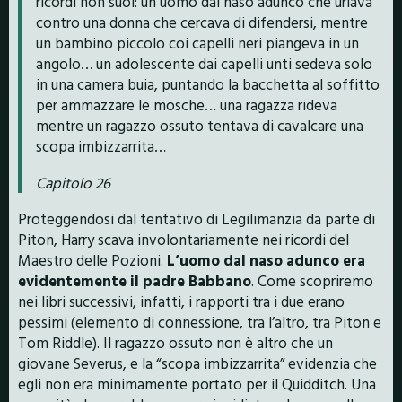
ricordi non suoi: un uomo dal naso adunco che urlava
contro una donna che cercava di difendersi, mentre
un bambino piccolo coi capelli neri piangeva in un
angolo… un adolescente dai capelli unti sedeva solo
in una camera buia, puntando la bacchetta al soffitto
per ammazzare le mosche… una ragazza rideva
mentre un ragazzo ossuto tentava di cavalcare una
scopa imbizzarrita…
Capitolo 26
Proteggendosi dal tentativo di Legilimanzia da parte di
Piton, Harry scava involontariamente nei ricordi del
Maestro delle Pozioni.
L’uomo dal naso adunco era
evidentemente il padre Babbano
. Come scopriremo
nei libri successivi, infatti, i rapporti tra i due erano
pessimi (elemento di connessione, tra l’altro, tra Piton e
Tom Riddle). Il ragazzo ossuto non è altro che un
giovane Severus, e la “scopa imbizzarrita” evidenzia che
egli non era minimamente portato per il Quidditch. Una