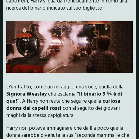
capotreni, Harry si guarda freneticamente in torno alla
ricerca del binario indicato sul suo biglietto.
D’un tratto, come un miraggio, una voce, quella della
Signora Weasley
che esclama
“Il binario 9 ¾ è di
qua!”.
A Harry non resta che seguire quella
curiosa
donna dai capelli rossi
con al seguito dei giovani
maghi dalla stessa capigliatura.
Harry non poteva immaginare che da lì a poco quella
donna sarebbe divenuta la sua “seconda mamma” e che