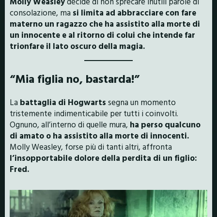
Molly Weasley
decide di non sprecare inutili parole di
consolazione, ma
si limita ad abbracciare con fare
materno un ragazzo che ha assistito alla morte di
un innocente e al ritorno di colui che intende far
trionfare il lato oscuro della magia.
“Mia figlia no, bastarda!”
La
battaglia di Hogwarts
segna un momento
tristemente indimenticabile per tutti i coinvolti.
Ognuno, all’interno di quelle mura,
ha perso qualcuno
di amato o ha assistito alla morte di innocenti.
Molly Weasley, forse più di tanti altri, affronta
l’insopportabile dolore della perdita di un figlio:
Fred.