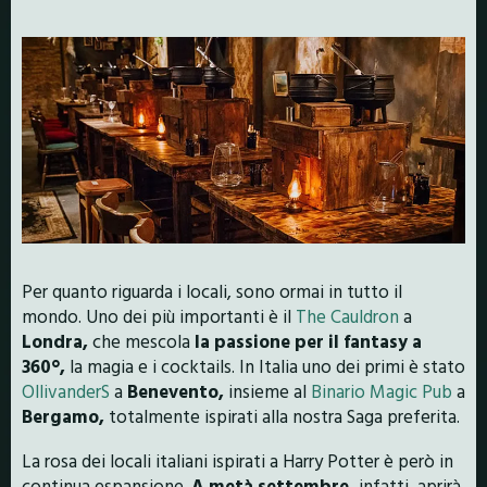
Per quanto riguarda i locali, sono ormai in tutto il
mondo. Uno dei più importanti è il
The Cauldron
a
Londra,
che mescola
la passione per il fantasy a
360°,
la magia e i cocktails. In Italia uno dei primi è stato
OllivanderS
a
Benevento,
insieme al
Binario Magic Pub
a
Bergamo,
totalmente ispirati alla nostra Saga preferita.
La rosa dei locali italiani ispirati a Harry Potter è però in
continua espansione.
A metà settembre,
infatti, aprirà