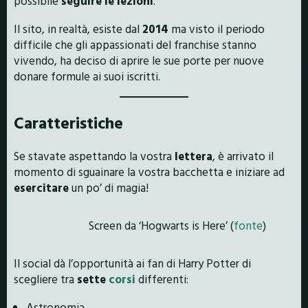
possibile
seguire le lezioni
.
Il sito, in realtà, esiste dal
2014
ma visto il periodo
difficile che gli appassionati del franchise stanno
vivendo, ha deciso di aprire le sue porte per nuove
donare formule ai suoi iscritti.
Caratteristiche
Se stavate aspettando la vostra
lettera
, è arrivato il
momento di sguainare la vostra bacchetta e iniziare ad
esercitare
un po’ di magia!
Screen da ‘Hogwarts is Here’ (
fonte
)
Il social dà l’opportunità ai fan di Harry Potter di
scegliere tra
sette
corsi
differenti:
Astronomia,