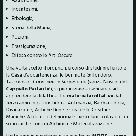
Incantesimi,
Erbologia,
Storia della Magia,
Pozioni,
Trasfigurazione,
Difesa contro le Arti Oscure.
Una volta scelto il proprio percorso di studi preferito e
la
Casa
d’appartenenza, le ben note Grifondoro,
Tassorosso, Corvonero e Serpeverde (senza l’ausilio del
Cappello Parlante
!), si può iniziare a navigare e ad
apprendere la didattica. Le
materie facoltative
dal
terzo anno in poi includono Aritmanzia, Babbanologia,
Divinazione, Antiche Rune e Cura delle Creature
Magiche. Al di fuori del normale curriculum scolastico, ci
sono anche corsi di Alchimia e Materializzazione.
Il sito web in questione è un mix tra un
MOOC
–
corso