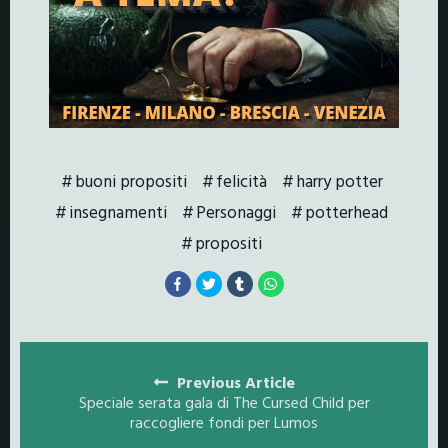
buoni propositi
felicità
harry potter
insegnamenti
Personaggi
potterhead
propositi
Posts
navigation
Previous Article
Speciale serata gala di The Cursed Child per
raccogliere fondi per Lumos