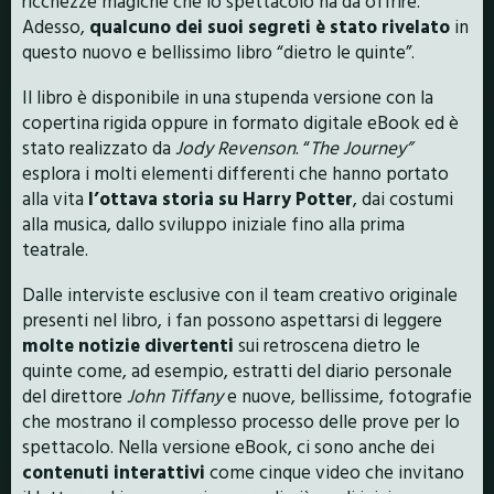
ricchezze magiche che lo spettacolo ha da offrire.
Adesso,
qualcuno dei suoi segreti è stato rivelato
in
questo nuovo e bellissimo libro “dietro le quinte”.
Il libro è disponibile in una stupenda versione con la
copertina rigida oppure in formato digitale eBook ed è
stato realizzato da
Jody Revenson
. “
The Journey”
esplora i molti elementi differenti che hanno portato
alla vita
l’ottava storia su Harry Potter
, dai costumi
alla musica, dallo sviluppo iniziale fino alla prima
teatrale.
Dalle interviste esclusive con il team creativo originale
presenti nel libro, i fan possono aspettarsi di leggere
molte notizie divertenti
sui retroscena dietro le
quinte come, ad esempio, estratti del diario personale
del direttore
John Tiffany
e nuove, bellissime, fotografie
che mostrano il complesso processo delle prove per lo
spettacolo. Nella versione eBook, ci sono anche dei
contenuti interattivi
come cinque video che invitano