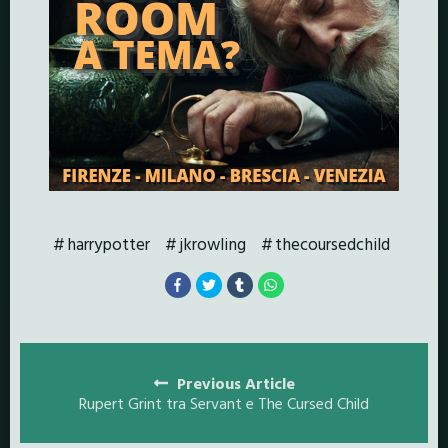
harrypotter
jkrowling
thecoursedchild
Posts
navigation
Previous Article
Rupert Grint tra Servant e The Cursed Child