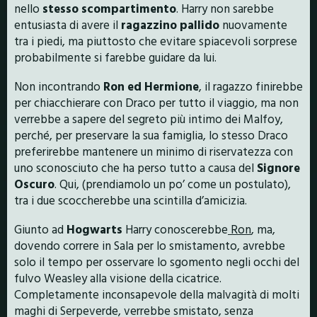
nello
stesso scompartimento
. Harry non sarebbe
entusiasta di avere il
ragazzino pallido
nuovamente
tra i piedi, ma piuttosto che evitare spiacevoli sorprese
probabilmente si farebbe guidare da lui.
Non incontrando
Ron ed Hermione
, il ragazzo finirebbe
per chiacchierare con Draco per tutto il viaggio, ma non
verrebbe a sapere del segreto più intimo dei Malfoy,
perché, per preservare la sua famiglia, lo stesso Draco
preferirebbe mantenere un minimo di riservatezza con
uno sconosciuto che ha perso tutto a causa del
Signore
Oscuro
. Qui, (prendiamolo un po’ come un postulato),
tra i due scoccherebbe una scintilla d’amicizia.
Giunto ad
Hogwarts
Harry conoscerebbe
Ron
, ma,
dovendo correre in Sala per lo smistamento, avrebbe
solo il tempo per osservare lo sgomento negli occhi del
fulvo Weasley alla visione della cicatrice.
Completamente inconsapevole della malvagità di molti
maghi di Serpeverde, verrebbe smistato, senza