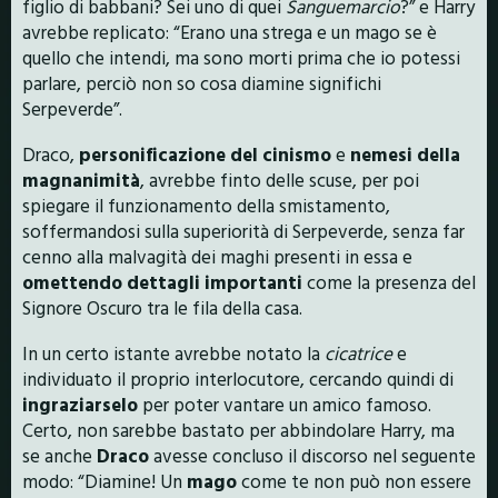
figlio di babbani? Sei uno di quei
Sanguemarcio
?” e Harry
avrebbe replicato: “Erano una strega e un mago se è
quello che intendi, ma sono morti prima che io potessi
parlare, perciò non so cosa diamine significhi
Serpeverde”.
Draco,
personificazione del cinismo
e
nemesi della
magnanimità
, avrebbe finto delle scuse, per poi
spiegare il funzionamento della smistamento,
soffermandosi sulla superiorità di Serpeverde, senza far
cenno alla malvagità dei maghi presenti in essa e
omettendo dettagli importanti
come la presenza del
Signore Oscuro tra le fila della casa.
In un certo istante avrebbe notato la
cicatrice
e
individuato il proprio interlocutore, cercando quindi di
ingraziarselo
per poter vantare un amico famoso.
Certo, non sarebbe bastato per abbindolare Harry, ma
se anche
Draco
avesse concluso il discorso nel seguente
modo: “Diamine! Un
mago
come te non può non essere