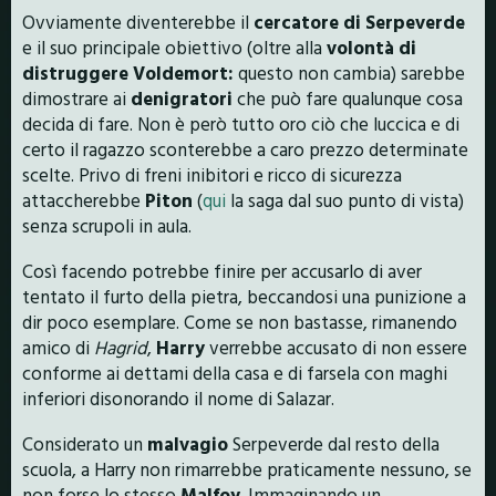
Ovviamente diventerebbe il
cercatore di Serpeverde
e il suo principale obiettivo (oltre alla
volontà di
distruggere Voldemort:
questo non cambia) sarebbe
dimostrare ai
denigratori
che può fare qualunque cosa
decida di fare. Non è però tutto oro ciò che luccica e di
certo il ragazzo sconterebbe a caro prezzo determinate
scelte. Privo di freni inibitori e ricco di sicurezza
attaccherebbe
Piton
(
qui
la saga dal suo punto di vista)
senza scrupoli in aula.
Così facendo potrebbe finire per accusarlo di aver
tentato il furto della pietra, beccandosi una punizione a
dir poco esemplare. Come se non bastasse, rimanendo
amico di
Hagrid
,
Harry
verrebbe accusato di non essere
conforme ai dettami della casa e di farsela con maghi
inferiori disonorando il nome di Salazar.
Considerato un
malvagio
Serpeverde dal resto della
scuola, a Harry non rimarrebbe praticamente nessuno, se
non forse lo stesso
Malfoy
. Immaginando un