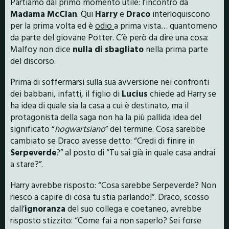
Partiamo dal primo momento utile: l’incontro da
Madama McClan
. Qui
Harry
e
Draco
interloquiscono
per la prima volta ed è
odio
a prima vista… quantomeno
da parte del giovane Potter. C’è però da dire una cosa:
Malfoy non dice
nulla di sbagliato
nella prima parte
del discorso.
Prima di soffermarsi sulla sua avversione nei confronti
dei babbani, infatti, il figlio di
Lucius
chiede ad Harry se
ha idea di quale sia la casa a cui è destinato, ma il
protagonista della saga non ha la più pallida idea del
significato “
hogwartsiano
” del termine. Cosa sarebbe
cambiato se Draco avesse detto: “Credi di finire in
Serpeverde
?” al posto di “Tu sai già in quale casa andrai
a stare?”.
Harry avrebbe risposto: “Cosa sarebbe Serpeverde? Non
riesco a capire di cosa tu stia parlando!”. Draco, scosso
dall’
ignoranza
del suo collega e coetaneo, avrebbe
risposto stizzito: “Come fai a non saperlo? Sei forse