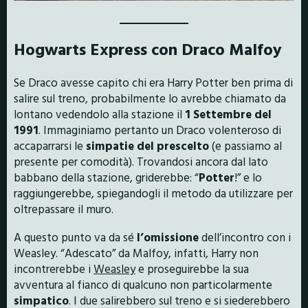
Hogwarts Express con Draco Malfoy
Se Draco avesse capito chi era Harry Potter ben prima di
salire sul treno, probabilmente lo avrebbe chiamato da
lontano vedendolo alla stazione il
1 Settembre del
1991
. Immaginiamo pertanto un Draco volenteroso di
accaparrarsi le
simpatie del prescelto
(e passiamo al
presente per comodità). Trovandosi ancora dal lato
babbano della stazione, griderebbe: “
Potter
!” e lo
raggiungerebbe, spiegandogli il metodo da utilizzare per
oltrepassare il muro.
A questo punto va da sé
l’omissione
dell’incontro con i
Weasley. “Adescato” da Malfoy, infatti, Harry non
incontrerebbe i
Weasley
e proseguirebbe la sua
avventura al fianco di qualcuno non particolarmente
simpatico
. I due salirebbero sul treno e si siederebbero