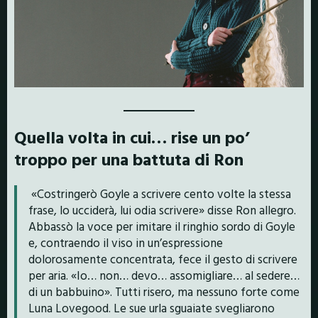
Quella volta in cui… rise un po’
troppo per una battuta di Ron
«Costringerò Goyle a scrivere cento volte la stessa
frase, lo ucciderà, lui odia scrivere» disse Ron allegro.
Abbassò la voce per imitare il ringhio sordo di Goyle
e, contraendo il viso in un’espressione
dolorosamente concentrata, fece il gesto di scrivere
per aria. «Io… non… devo… assomigliare… al sedere…
di un babbuino». Tutti risero, ma nessuno forte come
Luna Lovegood. Le sue urla sguaiate svegliarono