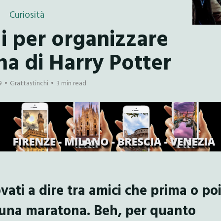
Curiosità
li per organizzare
a di Harry Potter
9
Grattastinchi
3 min read
vati a dire tra amici che prima o po
una maratona. Beh, per quanto