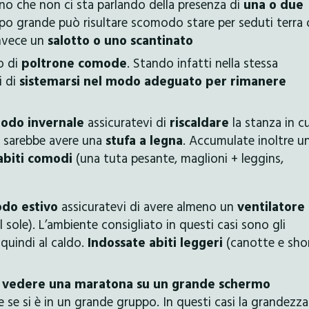
o che non ci sta parlando della presenza di
una o due
ppo grande può risultare scomodo stare per seduti terra 
invece un
salotto o uno scantinato
o di
poltrone comode
. Stando infatti nella stessa
i di
sistemarsi nel modo adeguato per rimanere
iodo invernale
assicuratevi di
riscaldare
la stanza in cu
le sarebbe avere una
stufa a legna
. Accumulate inoltre u
abiti comodi
(una tuta pesante, maglioni + leggins,
odo estivo
assicuratevi di avere almeno un
ventilatore
 sole). L’ambiente consigliato in questi casi sono gli
 quindi al caldo.
Indossate abiti leggeri
(canotte e shor
o vedere una maratona su un grande schermo
 se si è in un grande gruppo. In questi casi la grandezza