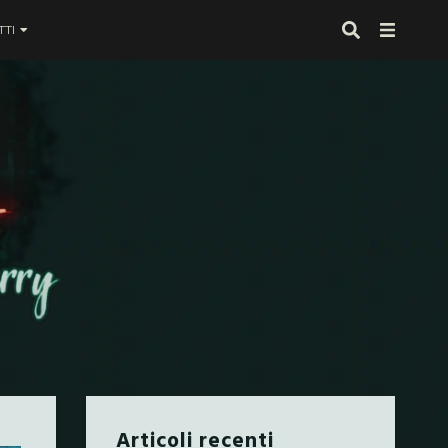
TI
 proprio alla fine
Articoli recenti