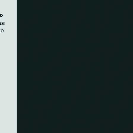
o
za
to