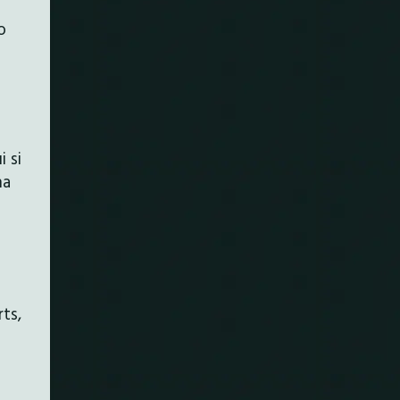
o
i si
na
ts,