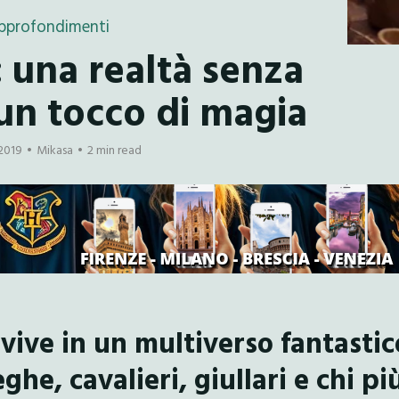
pprofondimenti
 una realtà senza
un tocco di magia
2019
Mikasa
2 min read
 vive in un multiverso fantastic
he, cavalieri, giullari e chi pi