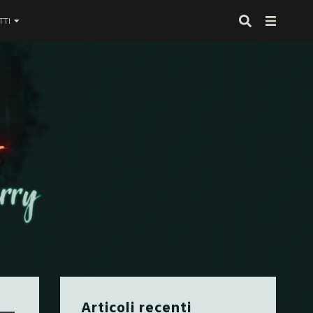
TI
 proprio alla fine
Articoli recenti