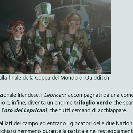
alla finale della Coppa del Mondo di Quidditch
ionale Irlandese, i
Lepricani
, accompagnati da una com
cio e, infine, diventa un enorme
trifoglio verde
che spa
l’
oro dei Lepricani
,
che tutti cercano di acchiappare.
 ai lati del campo ed entrano i giocatori delle due Naziona
chiarsi nemmeno durante la partita e nei festeggiament