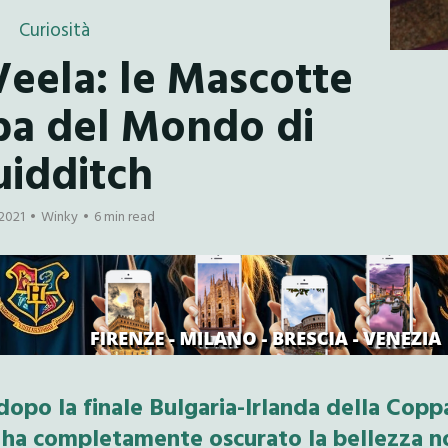
Curiosità
Veela: le Mascotte
pa del Mondo di
idditch
 2021
Winky
6 min read
opo la finale Bulgaria-Irlanda della Copp
 ha completamente oscurato la bellezza n