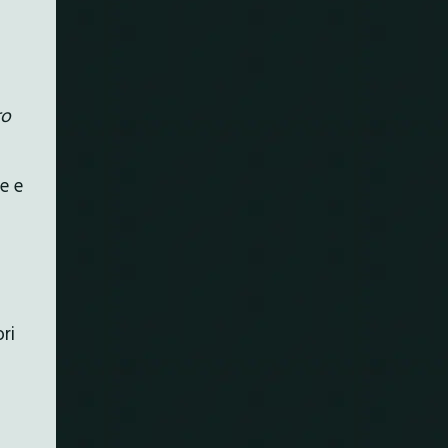
ro
se e
ri