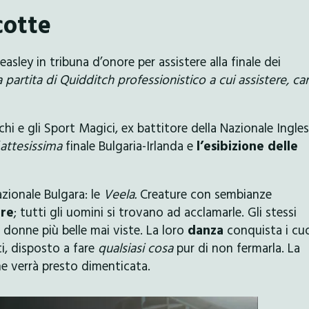
cotte
sley in tribuna d’onore per assistere alla finale dei
artita di Quidditch professionistico a cui assistere, ca
iochi e gli Sport Magici, ex battitore della Nazionale Ingle
attesissima
finale Bulgaria-Irlanda e
l’esibizione delle
zionale Bulgara: le
Veela.
Creature con sembianze
re
; tutti gli uomini si trovano ad acclamarle. Gli stessi
 donne più belle mai viste. La loro
danza
conquista i cuo
ti, disposto a fare
qualsiasi cosa
pur di non fermarla. La
one verrà presto dimenticata.