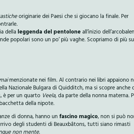
tastiche
originarie dei Paesi che si giocano la finale. Per
ntrarle.
ia della
leggenda del pentolone
all’inizio dell’arcobale
gende popolari sono un po’ più vaghe. Scopriamo di più su
mai
menzionate nei film. Al contrario nei libri appaiono 
lla Nazionale Bulgara di Quidditch, ma si scopre anche 
, è per un quarto
Veela,
da parte della nonna materna. P
 bacchetta della nipote.
anze di donna, hanno un
fascino magico
, non si può no
arrivo degli studenti di Beauxbâtons, tutti siano rimasti
ngue non mente
.