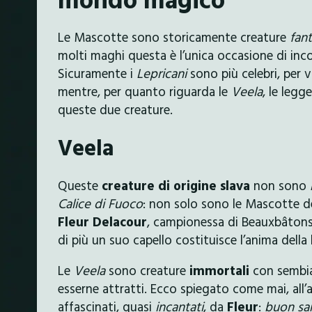
Le Mascotte sono storicamente creature
fan
molti maghi questa è l’unica occasione di inco
Sicuramente i
Lepricani
sono più celebri, per v
mentre, per quanto riguarda le
Veela
, le leg
queste due creature.
Veela
Queste
creature di origine slava
non sono
Calice di Fuoco
: non solo sono le Mascotte de
Fleur Delacour
, campionessa di Beauxbâtons
di più un suo capello costituisce l’anima della
Le
Veela
sono creature
immortali
con sembi
esserne attratti. Ecco spiegato come mai, all’
affascinati, quasi
incantati
, da
Fleur
:
buon sa