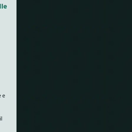
lle
e e
l