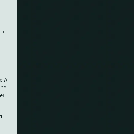
no
ne
Il
che
er
n