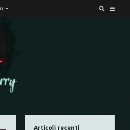
TI
 proprio alla fine
Articoli recenti