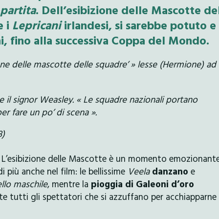
partita
. Dell’esibizione delle Mascotte de
e i
Lepricani
irlandesi, si sarebbe potuto e
i, fino alla successiva Coppa del Mondo.
ione delle mascotte delle squadre’ » lesse (Hermione) ad
e il signor Weasley. « Le squadre nazionali portano
per fare un po’ di scena ».
8)
! L’esibizione delle Mascotte è un momento emozionant
più anche nel film: le bellissime
Veela
danzano
e
llo maschile
, mentre la
pioggia di Galeoni d’oro
tutti gli spettatori che si azzuffano per acchiapparne i