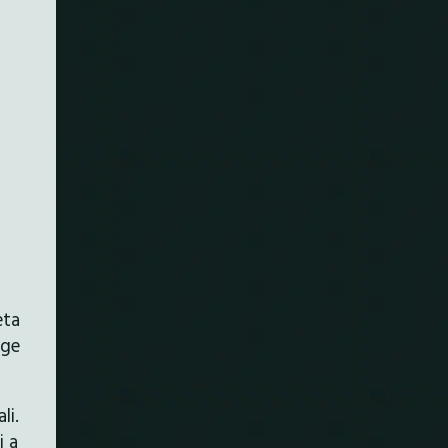
eta
rge
li.
i a