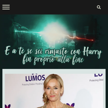
Skip
to
content
E a te se sei rimasto con
Harry fin proprio alla fine