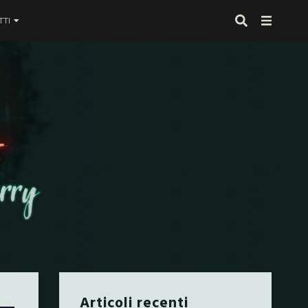
TI
 proprio alla fine
Articoli recenti