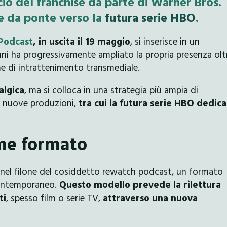
ncio del franchise da parte di Warner Bros.
e da ponte verso la
futura serie HBO
.
 Podcast
, in uscita il 19 maggio
, si inserisce in un
nni ha progressivamente ampliato la propria presenza olt
me di intrattenimento transmediale.
algica
,
ma si colloca in una strategia più ampia di
i nuove produzioni,
tra cui la futura serie HBO dedica
me formato
e nel filone del cosiddetto rewatch podcast, un formato
contemporaneo.
Questo modello prevede la rilettura
ti
, spesso film o serie TV,
attraverso una nuova