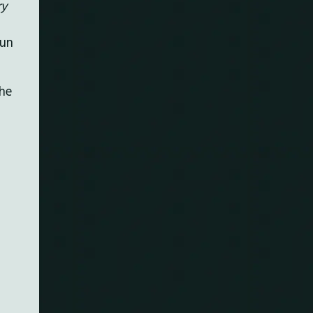
ry
 un
che