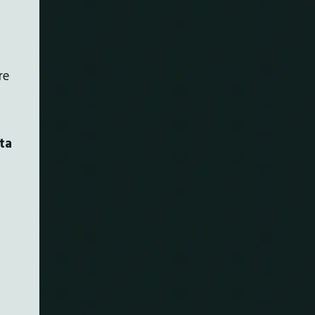
re
ta