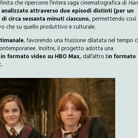
inita che ripercorre l’intera saga cinematografica di
Har
 analizzato attraverso due episodi distinti (per un
 di circa sessanta minuti ciascuno,
permettendo così
o che su quello produttivo e culturale.
ttimanale
, favorendo una fruizione dilatata nel tempo 
e contemporanee. Inoltre, il progetto adotta una
e in formato video su HBO Max,
dall’altro b
n formato
.