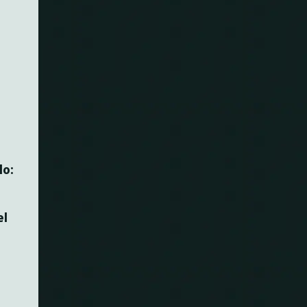
do:
el