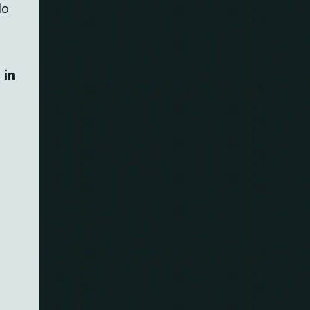
do
 in