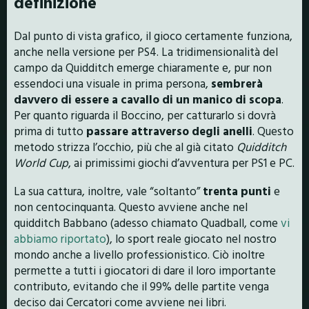
definizione
Dal punto di vista grafico, il gioco certamente funziona,
anche nella versione per PS4. La tridimensionalità del
campo da Quidditch emerge chiaramente e, pur non
essendoci una visuale in prima persona,
sembrerà
davvero di essere a cavallo di un manico di scopa
.
Per quanto riguarda il Boccino, per catturarlo si dovrà
prima di tutto
passare attraverso degli anelli
. Questo
metodo strizza l’occhio, più che al già citato
Quidditch
World Cup
, ai primissimi giochi d’avventura per PS1 e PC.
La sua cattura, inoltre, vale “soltanto”
trenta punti
e
non centocinquanta. Questo avviene anche nel
quidditch Babbano (adesso chiamato Quadball, come
vi
abbiamo riportato
), lo sport reale giocato nel nostro
mondo anche a livello professionistico. Ciò inoltre
permette a tutti i giocatori di dare il loro importante
contributo, evitando che il 99% delle partite venga
deciso dai Cercatori come avviene nei libri.