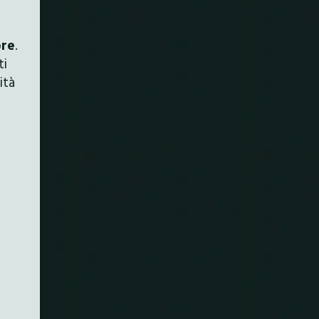
bre
.
ti
ità