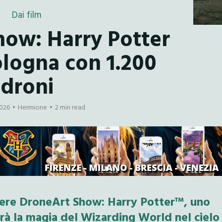
Dai film
how: Harry Potter
ologna con 1.200
droni
2026
Hermione
2 min read
iere
DroneArt Show: Harry Potter™
, uno
erà la magia del Wizarding World nel cielo