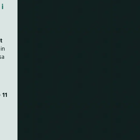
i
t
in
sa
 11