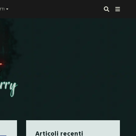
TI
 proprio alla fine
Articoli recenti