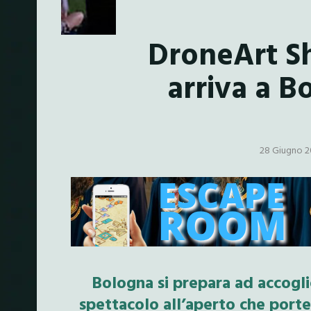
DroneArt S
arriva a B
28 Giugno 
Bologna si prepara ad accogl
spettacolo all’aperto che port