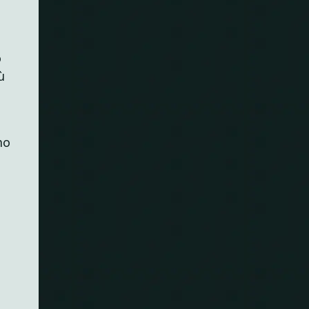
o
ù
no