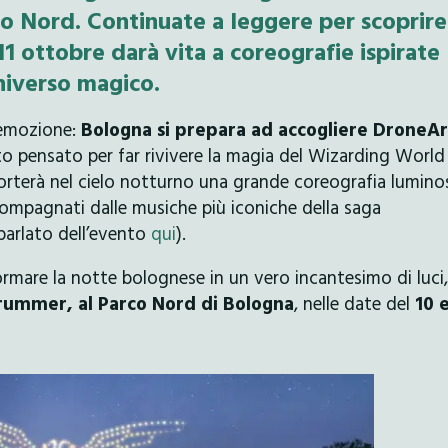
o Nord. Continuate a leggere per scoprire 
11 ottobre darà vita a coreografie ispirate
universo magico.
 emozione:
Bologna si prepara ad accogliere DroneAr
to pensato per far rivivere la magia del Wizarding World 
terà nel cielo notturno una grande coreografia lumino
compagnati dalle musiche più iconiche della saga
parlato dell’evento
qui
).
rmare la notte bolognese in un vero incantesimo di luci,
trummer, al Parco Nord di Bologna
, nelle date del
10 e