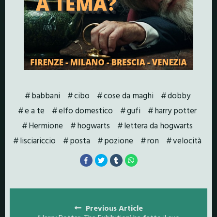
babbani
cibo
cose da maghi
dobby
e a te
elfo domestico
gufi
harry potter
Hermione
hogwarts
lettera da hogwarts
lisciariccio
posta
pozione
ron
velocità
Posts
navigation
Previous Article