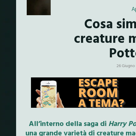
A
Cosa si
creature 
Pott
26 Giugno
All’interno della saga di
Harry P
una grande varietà di creature ma