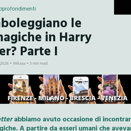
pprofondimenti
mboleggiano le
magiche in Harry
er? Parte I
 2026
Mikasa
5 min read
otter
abbiamo avuto occasione di incontra
giche. A partire da esseri umani che avev