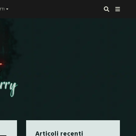
TI
 proprio alla fine
Articoli recenti