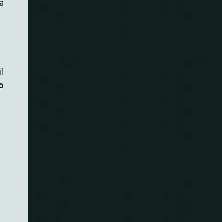
a
l
o