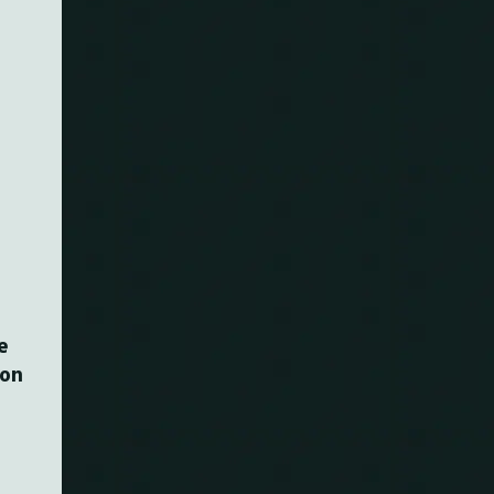
e
con