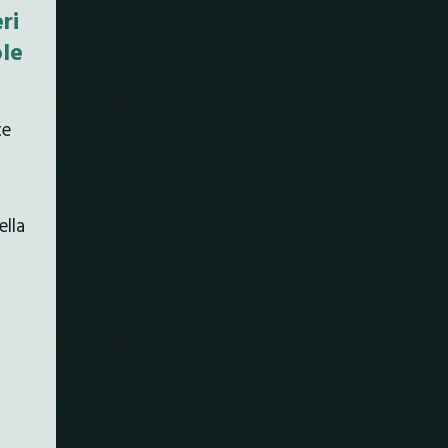
ri
ole
te
ella