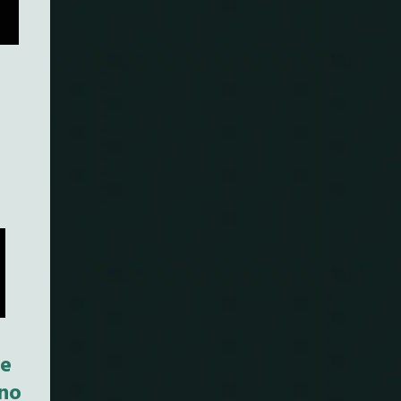
re
ano