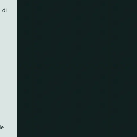
 di
le