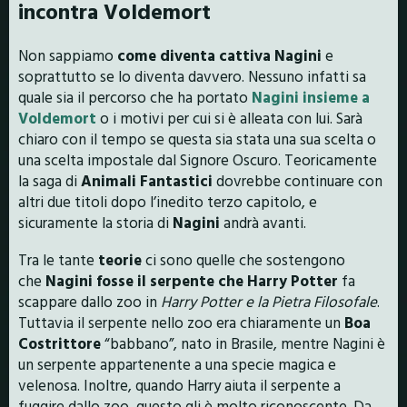
incontra Voldemort
Non sappiamo
come diventa cattiva Nagini
e
soprattutto se lo diventa davvero. Nessuno infatti sa
quale sia il percorso che ha portato
Nagini insieme a
Voldemort
o i motivi per cui si è alleata con lui. Sarà
chiaro con il tempo se questa sia stata una sua scelta o
una scelta impostale dal Signore Oscuro. Teoricamente
la saga di
Animali Fantastici
dovrebbe continuare con
altri due titoli dopo l’inedito terzo capitolo, e
sicuramente la storia di
Nagini
andrà avanti.
Tra le tante
teorie
ci sono quelle che sostengono
che
Nagini fosse il serpente che Harry Potter
fa
scappare dallo zoo in
Harry Potter e la Pietra Filosofale
.
Tuttavia il serpente nello zoo era chiaramente un
Boa
Costrittore
“babbano”, nato in Brasile, mentre Nagini
è
un serpente appartenente a una specie magica e
velenosa. Inoltre, quando Harry
aiuta il serpente a
fuggire dallo zoo, questo gli è molto riconoscente. Da