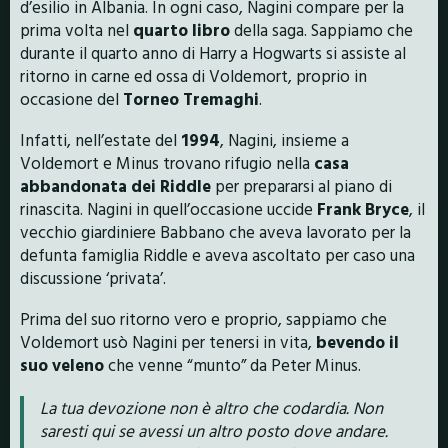
d’esilio in Albania. In ogni caso, Nagini compare per la
prima volta nel
quarto libro
della saga. Sappiamo che
durante il quarto anno di Harry a Hogwarts si assiste al
ritorno in carne ed ossa di Voldemort, proprio in
occasione del
Torneo Tremaghi
.
Infatti, nell’estate del
1994
, Nagini, insieme a
Voldemort e Minus trovano rifugio nella
casa
abbandonata dei Riddle
per prepararsi al piano di
rinascita. Nagini in quell’occasione uccide
Frank Bryce
, il
vecchio giardiniere Babbano che aveva lavorato per la
defunta famiglia Riddle e aveva ascoltato per caso una
discussione ‘privata’.
Prima del suo ritorno vero e proprio, sappiamo che
Voldemort usò Nagini per tenersi in vita,
bevendo il
suo veleno
che venne “munto” da Peter Minus.
La tua devozione non è altro che codardia. Non
saresti qui se avessi un altro posto dove andare.