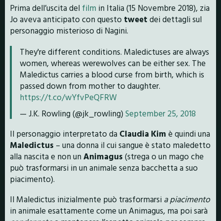
Prima dell’uscita del
film
in Italia (15 Novembre 2018), zia
Jo aveva anticipato con questo
tweet
dei dettagli sul
personaggio misterioso di Nagini.
They're different conditions. Maledictuses are always
women, whereas werewolves can be either sex. The
Maledictus carries a blood curse from birth, which is
passed down from mother to daughter.
https://t.co/wYfvPeQFRW
— J.K. Rowling (@jk_rowling)
September 25, 2018
Il personaggio interpretato da
Claudia Kim
è quindi una
Maledictus
– una donna il cui sangue è stato maledetto
alla nascita e non un
Animagus
(strega o un mago che
può trasformarsi in un animale senza bacchetta a suo
piacimento).
Il Maledictus inizialmente può trasformarsi
a piacimento
in animale esattamente come un Animagus, ma poi sarà