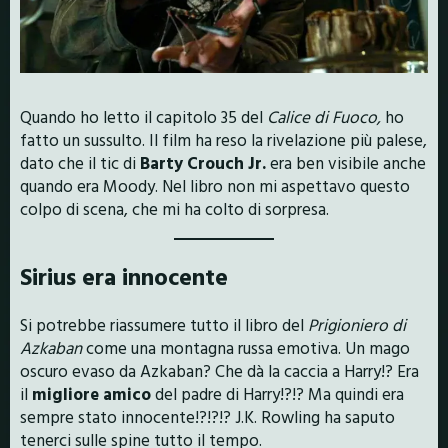
Quando ho letto il capitolo 35 del
Calice di Fuoco,
ho
fatto un sussulto. Il film ha reso la rivelazione più palese,
dato che il tic di
Barty Crouch Jr.
era ben visibile anche
quando era Moody. Nel libro non mi aspettavo questo
colpo di scena, che mi ha colto di sorpresa.
Sirius era innocente
Si potrebbe riassumere tutto il libro del
Prigioniero di
Azkaban
come una montagna russa emotiva. Un mago
oscuro evaso da Azkaban? Che dà la caccia a Harry!? Era
il
migliore amico
del padre di Harry!?!? Ma quindi era
sempre stato innocente!?!?!? J.K. Rowling ha saputo
tenerci sulle spine tutto il tempo.