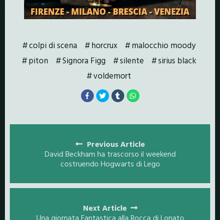
colpi di scena
horcrux
malocchio moody
piton
Signora Figg
silente
sirius black
voldemort
Posts
navigation
Previous Article
David Beckham ha trascorso il weekend
costruendo Hogwarts di Lego
Next Article
Una giornata Fantastica alla Rocca di Lonato