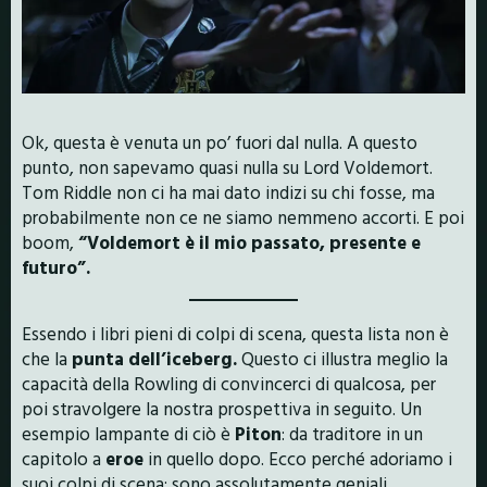
Ok, questa è venuta un po’ fuori dal nulla. A questo
punto, non sapevamo quasi nulla su Lord Voldemort.
Tom Riddle non ci ha mai dato indizi su chi fosse, ma
probabilmente non ce ne siamo nemmeno accorti. E poi
boom,
“Voldemort è il mio passato, presente e
futuro”.
Essendo i libri pieni di colpi di scena, questa lista non è
che la
punta dell’iceberg.
Questo ci illustra meglio la
capacità della Rowling di convincerci di qualcosa, per
poi stravolgere la nostra prospettiva in seguito. Un
esempio lampante di ciò è
Piton
: da traditore in un
capitolo a
eroe
in quello dopo. Ecco perché adoriamo i
suoi colpi di scena: sono assolutamente geniali.