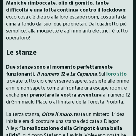
Maniche rimboccate, olio di gomito, tante
difficoltà e una lotta continua contro il lockdown
:
ecco cosa c’è dietro alla loro escape room, costruita da
cima a fondo dai suoi due proprietari. Dal quadretto più
semplice, alla moquette e agli impianti elettrici, è tutto
opera loro!
Le stanze
Due stanze sono al momento perfettamente
funzionanti,
Il numero 12
e
La Capanna
. Sul
loro sito
trovate tutto ciò che vi serve sapere, se siete alle prime
armi e non sapete come affrontare una escape room, e
anche
per prenotare la vostra avventura
al numero 12
di Grimmauld Place o al limitare della Foresta Proibita.
La terza stanza,
Oltre il muro
, resta un mistero. L’idea
iniziale era di costruire una stanza dedicata a Diagon
Alley:
“la realizzazione della Gringott è una bella
sfida”
, ci dicono Stefano e Lavinia. Volevano costruire