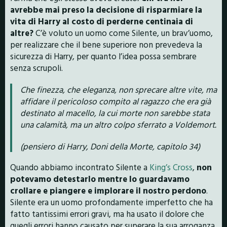
avrebbe mai preso la decisione di risparmiare la
vita di Harry al costo di perderne centinaia di
altre?
C’è voluto un uomo come Silente, un brav’uomo,
per realizzare che il bene superiore non prevedeva la
sicurezza di Harry, per quanto l’idea possa sembrare
senza scrupoli.
Che finezza, che eleganza, non sprecare altre vite, ma
affidare il pericoloso compito al ragazzo che era già
destinato al macello, la cui morte non sarebbe stata
una calamità, ma un altro colpo sferrato a Voldemort.
(pensiero di Harry, Doni della Morte, capitolo 34)
Quando abbiamo incontrato Silente a
King’s Cross
,
non
potevamo detestarlo mentre lo guardavamo
crollare e piangere e implorare il nostro perdono
.
Silente era un uomo profondamente imperfetto che ha
fatto tantissimi errori gravi, ma ha usato il dolore che
quegli errori hanno causato per superare la sua arroganza