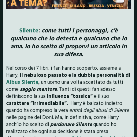
Silente
:
come tutti i personaggi, c’è
qualcuno che lo detesta e qualcuno che lo
ama. Io ho scelto di proporvi un articolo in
sua difesa.
Nel corso dei 7 libri, i fan hanno scoperto, assieme a
Harry,
il nebuloso passato e la dubbia personalità di
Albus Silente
,
un uomo una volta accettato da tutti
come
saggio mentore
. Tanti di questi fan adesso
definiscono la sua
influenza “tossica”
e il suo
carattere “irrimediabile”.
Harry è balzato indietro
quando ha compreso la vera
entità degli abusi di Silente
nelle pagine dei Doni. Ma, in definitiva, come Harry
anch’io ho scelto di
perdonare Silente
quando ho
realizzato che ogni sua decisione è stata presa