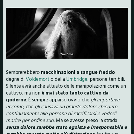
Sembrerebbero
macchinazioni a sangue freddo
degne di
Voldemort
o della
Umbridge
, persone terribili.
Silente avrà anche attuato delle manipolazioni come un
cattivo, ma non
è mai stato tanto cattivo da
goderne
. È sempre apparso ovvio che
gli importava
eccome
, che
gli causava un grande dolore chiedere
continuamente alle persone di sacrificarsi e vederli
morire per ordine suo
. Ma se avesse preso la strada
senza dolore sarebbe stato egoista e irresponsabile e
avrebbe causato molta più distruzione
. In vita sua,