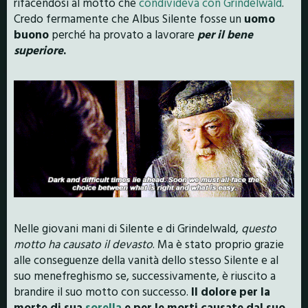
rifacendosi al motto che
condivideva con Grindelwald
.
Credo fermamente che Albus Silente fosse un
uomo
buono
perché ha provato a lavorare
per il bene
superiore
.
Nelle giovani mani di Silente e di Grindelwald,
questo
motto ha causato il devasto
. Ma è stato proprio grazie
alle conseguenze della vanità dello stesso Silente e al
suo menefreghismo se, successivamente, è riuscito a
brandire il suo motto con successo.
Il dolore per la
morte di sua
sorella
e per le morti causate dal suo