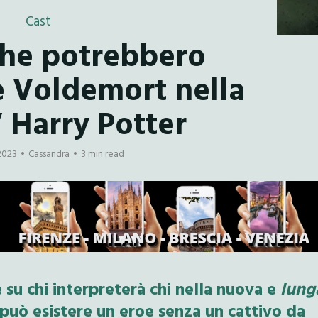
Cast
 che potrebbero
e Voldemort nella
V Harry Potter
2023
Cassandra
3 min read
su chi interpreterà chi nella nuova e
lung
 può esistere un eroe senza un cattivo da