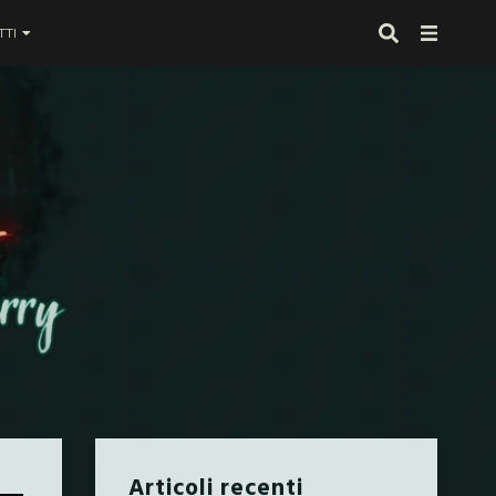
TI
 proprio alla fine
Articoli recenti