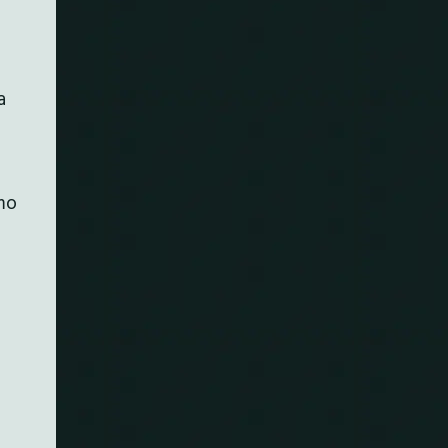
a
amo