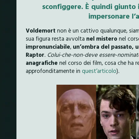
sconfiggere. È quindi giunto
impersonare l’
Voldemort
non è un cattivo qualunque, sia
sua figura resta avvolta
nel mistero
nel corso
impronunciabile
,
un’ombra del passato, u
Raptor
.
Colui-che-non-deve essere-nominat
anagrafiche
nel corso dei film, cosa che ha re
approfonditamente in
quest’articolo
).