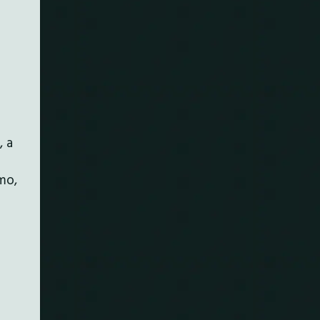
, a
mo,