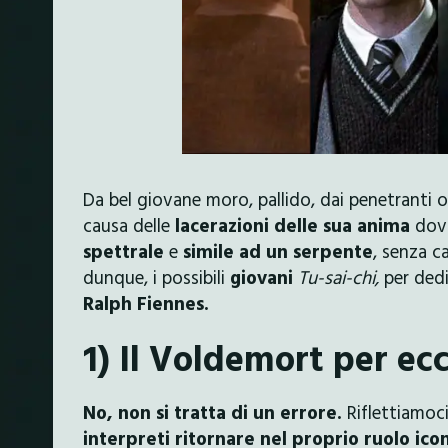
Da bel giovane moro, pallido, dai penetranti 
causa delle
lacerazioni delle sua anima
dovu
spettrale
e
simile ad un serpente
, senza c
dunque, i possibili
giovani
Tu-sai-chi,
per dedi
Ralph Fiennes.
1) Il Voldemort per ec
No, non si tratta di un errore.
Riflettiamoc
interpreti ritornare nel proprio ruolo ico