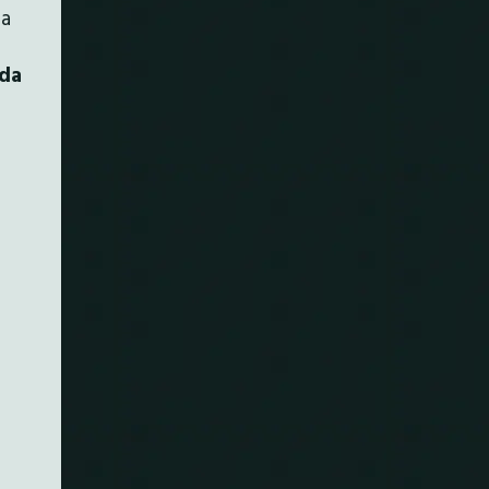
ha
 da