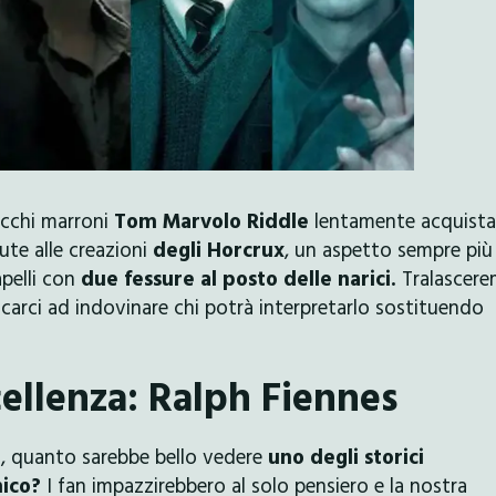
occhi marroni
Tom Marvolo Riddle
lentamente acquista
te alle creazioni
degli Horcrux
, un aspetto sempre più
apelli con
due fessure al posto delle narici.
Tralascere
carci ad indovinare chi potrà interpretarlo sostituendo
cellenza: Ralph Fiennes
i, quanto sarebbe bello vedere
uno degli storici
nico?
I fan impazzirebbero al solo pensiero e la nostra