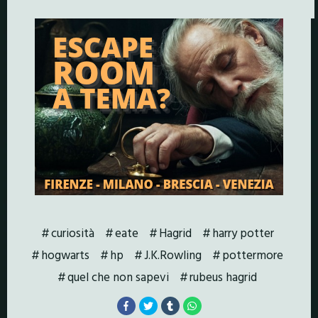
curiosità
eate
Hagrid
harry potter
hogwarts
hp
J.K.Rowling
pottermore
quel che non sapevi
rubeus hagrid