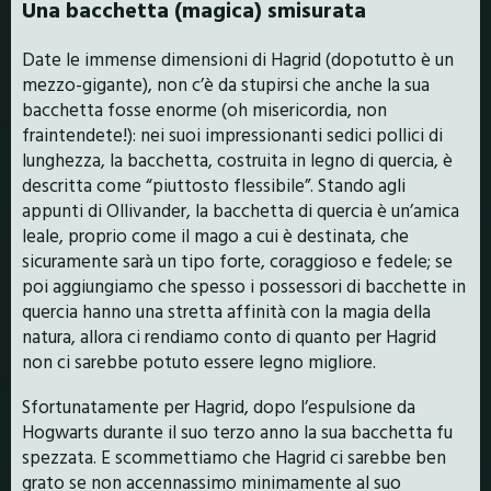
Una bacchetta (magica) smisurata
Date le immense dimensioni di Hagrid (dopotutto è un
mezzo-gigante), non c’è da stupirsi che anche la sua
bacchetta fosse enorme (oh misericordia, non
fraintendete!): nei suoi impressionanti sedici pollici di
lunghezza, la bacchetta, costruita in legno di quercia, è
descritta come “piuttosto flessibile”. Stando agli
appunti di Ollivander, la bacchetta di quercia è un’amica
leale, proprio come il mago a cui è destinata, che
sicuramente sarà un tipo forte, coraggioso e fedele; se
poi aggiungiamo che spesso i possessori di bacchette in
quercia hanno una stretta affinità con la magia della
natura, allora ci rendiamo conto di quanto per Hagrid
non ci sarebbe potuto essere legno migliore.
Sfortunatamente per Hagrid, dopo l’espulsione da
Hogwarts durante il suo terzo anno la sua bacchetta fu
spezzata. E scommettiamo che Hagrid ci sarebbe ben
grato se non accennassimo minimamente al suo