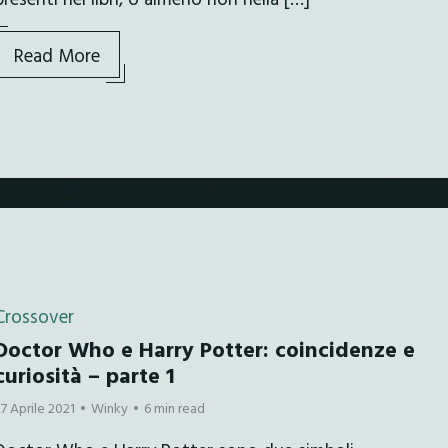
Read More
Crossover
Doctor Who e Harry Potter: coincidenze e
curiosità – parte 1
27 Aprile 2021
Winky
6 min read