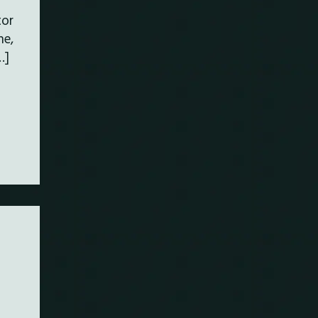
tor
ne,
…]