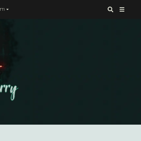
TI
 proprio alla fine