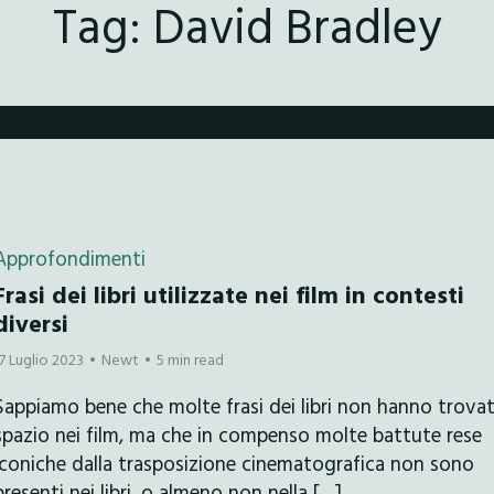
Tag:
David Bradley
Approfondimenti
Frasi dei libri utilizzate nei film in contesti
diversi
17 Luglio 2023
Newt
5 min read
Sappiamo bene che molte frasi dei libri non hanno trova
spazio nei film, ma che in compenso molte battute rese
iconiche dalla trasposizione cinematografica non sono
presenti nei libri, o almeno non nella […]