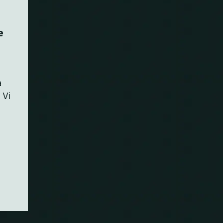
e
a
 Vi