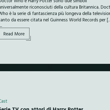
Doctor Who e Harry Potter sono due simboli
universalmente riconosciuti della cultura Britannica. Doc
Who è la serie di fantascienza più longeva della televisio
tanto da essere citata nel Guinness World Records per [
Read More
Cast
Serie TV con attori di Harry Potter