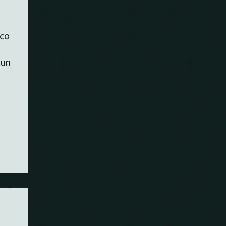
ico
 un