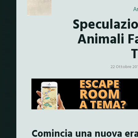
An
Speculazio
Animali F
T
22 Ottobre 20
Comincia una nuova era 