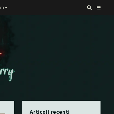
TI
 proprio alla fine
Articoli recenti