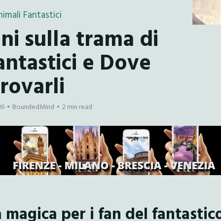
imali Fantastici
ni sulla trama di
antastici e Dove
rovarli
16
BoundedMind
2 min read
magica per i fan del fantastic