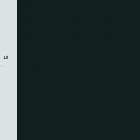
 lui
i.