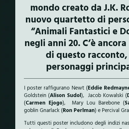
mondo creato da J.K. R
nuovo quartetto di perso
“Animali Fantastici e D
negli anni 20. C’è ancor
di questo racconto, 
personaggi principal
I poster raffigurano Newt (
Eddie Redmayn
Goldstein (
Alison Sudol
), Jacob Kowalski (
(
Carmen Ejogo
), Mary Lou Barebone (
S
goblin Gnarlack (
Ron Perlman
) e Percival Gr
Tutti questi poster includono degli indizi na