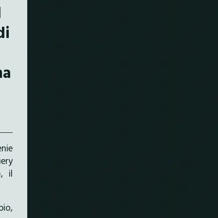
l
di
k
ma
enie
uery
), il
pio,