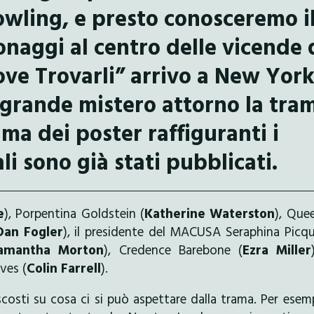
owling, e presto conosceremo i
naggi al centro delle vicende 
ove Trovarli” arrivo a New Yor
a grande mistero attorno la tra
ma dei poster raffiguranti i
i sono già stati pubblicati.
e
), Porpentina Goldstein (
Katherine Waterston
), Que
Dan Fogler
), il presidente del MACUSA Seraphina Picq
amantha Morton
), Credence Barebone (
Ezra Miller
aves (
Colin Farrell
).
scosti su cosa ci si può aspettare dalla trama. Per esem