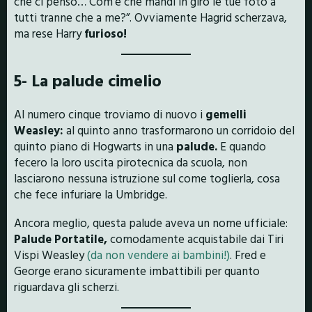
che ci penso… Com’è che mandi in giro le tue foto a
tutti tranne che a me?”. Ovviamente Hagrid scherzava,
ma rese Harry
furioso!
5- La palude cimelio
Al numero cinque troviamo di nuovo i
gemelli
Weasley:
al quinto anno trasformarono un corridoio del
quinto piano di Hogwarts in una
palude.
E quando
fecero la loro uscita pirotecnica da scuola, non
lasciarono nessuna istruzione sul come toglierla, cosa
che fece infuriare la Umbridge.
Ancora meglio, questa palude aveva un nome ufficiale:
Palude Portatile,
comodamente acquistabile dai Tiri
Vispi Weasley
(da non vendere ai bambini!)
. Fred e
George erano sicuramente imbattibili per quanto
riguardava gli scherzi.