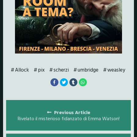
Allock
pix
scherzi
umbridge
weasley
Posts
navigation
Previous Article
Rivelato il misterioso fidanzato di Emma Watson!