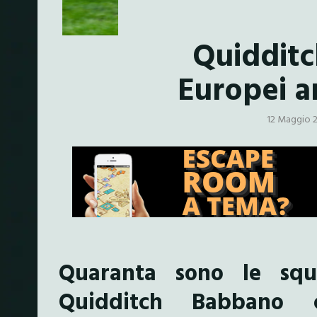
Quidditc
Europei ar
12 Maggio 
Quaranta sono le squa
Quidditch Babbano c