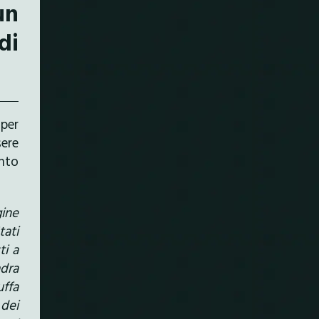
un
di
 per
ere
nto
gine
tati
ti a
adra
uffa
 dei