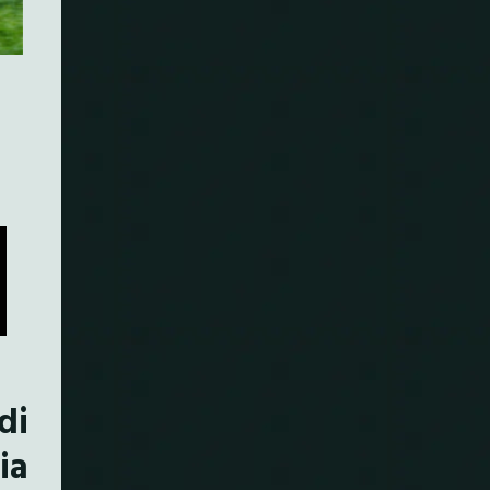
di
ia