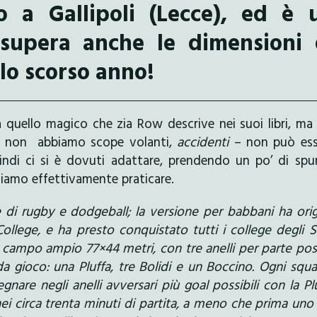
 a Gallipoli (Lecce), ed è 
supera anche le dimensioni 
lo scorso anno!
 quello magico che zia Row descrive nei suoi libri, ma
he non abbiamo scope volanti,
accidenti
– non può ess
ndi ci si è dovuti adattare, prendendo un po’ di spu
siamo effettivamente praticare.
di rugby e dodgeball; la versione per babbani ha ori
ollege, e ha presto conquistato tutti i college degli S
un campo ampio 77×44 metri, con tre anelli per parte pos
i da gioco: una Pluffa, tre Bolidi e un Boccino. Ogni squ
are negli anelli avversari più goal possibili con la Pl
ei circa trenta minuti di partita, a meno che prima uno