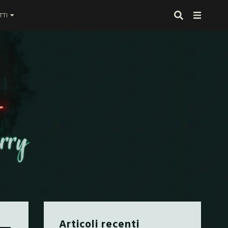
TI
 proprio alla fine
Articoli recenti