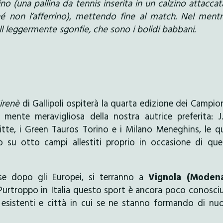
o (una pallina da tennis inserita in un calzino attaccat
 non l’afferrino), mettendo fine al match. Nel mentr
l leggermente sgonfie, che sono i bolidi babbani.
irenè
di Gallipoli ospiterà la quarta edizione dei Campio
 mente meravigliosa della nostra autrice preferita: J
ritte, i Green Tauros Torino e i Milano Meneghins, le qu
no su otto campi allestiti proprio in occasione di qu
e dopo gli Europei, si terranno a
Vignola (Moden
Purtroppo in Italia questo sport è ancora poco conosci
 esistenti e città in cui se ne stanno formando di nu