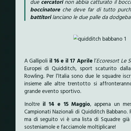
due
cercatori
non abbia catturato il boccin
boccinatore
che deve far di tutto purché
battitori
lanciano le due palle da dodgebal
A Gallipoli
il 16 e il 17 Aprile
l’
Ecoresort Le S
Europei di Quidditch, sport scaturito dalla
Rowling. Per l’Italia sono due le squadre isc
insieme alle altre trentotto si affronteran
grande evento sportivo.
Inoltre
il 14 e 15 Maggio
, appena un mes
Campionati Nazionali di Quidditch Babbano. 
ma di seguito vi è una lista di Squadre già
sosteniamole e facciamole moltiplicare!