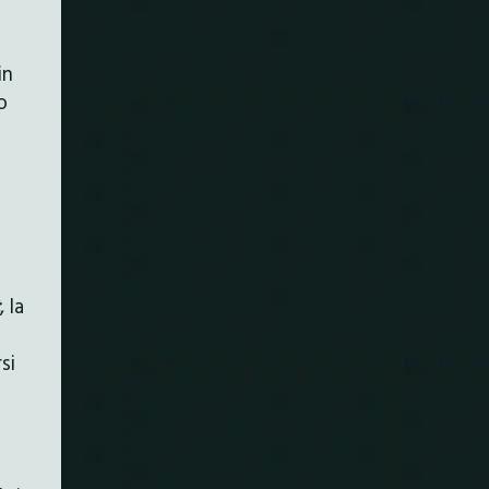
in
o
, la
si