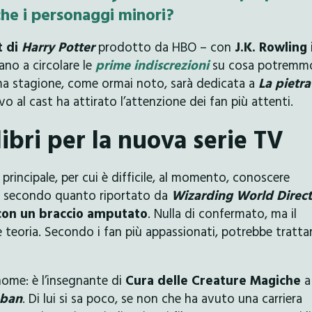
che i personaggi minori?
t di
Harry Potter
prodotto da HBO – con
J.K. Rowling
ano a circolare le
prime indiscrezioni
su cosa potremm
ima stagione, come ormai noto, sarà dedicata a
La pietra
vo al cast ha attirato l’attenzione dei fan più attenti.
ibri per la nuova serie TV
principale, per cui è difficile, al momento, conoscere
a, secondo quanto riportato da
Wizarding World Direct
con un braccio amputato
. Nulla di confermato, ma il
 teoria. Secondo i fan più appassionati, potrebbe trattar
 nome: è l’insegnante di
Cura delle Creature Magiche
a
aban
. Di lui si sa poco, se non che ha avuto una carriera