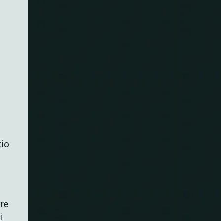
cio
are
i