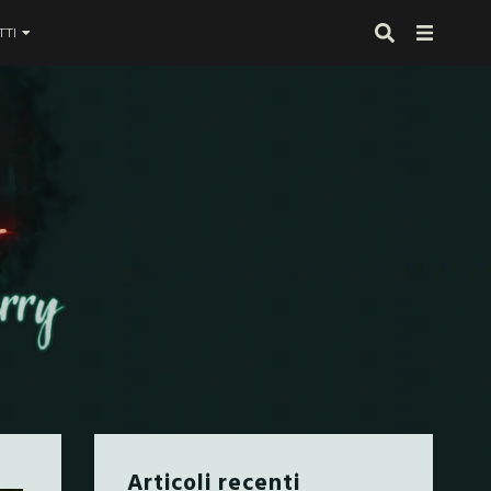
TI
 proprio alla fine
Articoli recenti