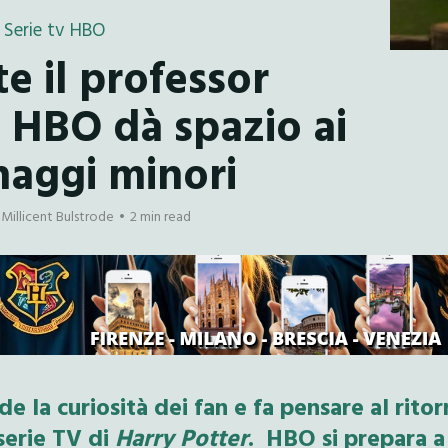
Serie tv HBO
e il professor
 HBO dà spazio ai
naggi minori
Millicent Bulstrode
2 min read
e la curiosità dei fan e fa pensare al rito
serie TV di
Harry Potter
. HBO si prepara a