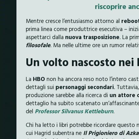
riscoprire an
Mentre cresce l’entusiasmo attorno al
reboo
prima linea come produttrice esecutiva – inizi
aspettarci dalla
nuova trasposizione
. La pr
filosofale
. Ma nelle ultime ore un rumor relati
Un volto nascosto nei l
La
HBO
non ha ancora reso noto l’intero cast 
dettagli sui
personaggi secondari
. Tuttavi
produzione sarebbe alla ricerca di
un attore 
dettaglio ha subito scatenato un’affascinante
del
Professor Silvanus Kettleburn
.
Chi ha letto i libri potrebbe ricordare questo
cui Hagrid subentra ne
Il Prigioniero di Azk