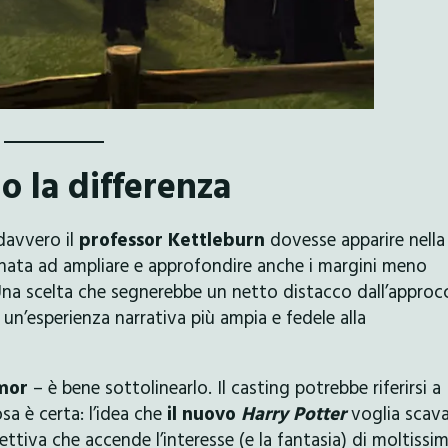
o la differenza
davvero il
professor Kettleburn
dovesse apparire nella
nata ad ampliare e approfondire anche i margini meno
Una scelta che segnerebbe un netto distacco dall’approc
i un’esperienza narrativa più ampia e fedele alla
mor
– è bene sottolinearlo. Il casting potrebbe riferirsi a
a è certa: l’idea che
il nuovo
Harry Potter
voglia scav
ttiva che accende l’interesse (e la fantasia) di moltissim