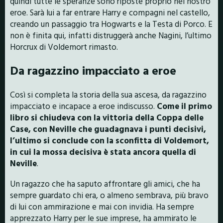
quindi tutte le speranze sono riposte proprio nel nostro
eroe. Sarà lui a far entrare Harry e compagni nel castello,
creando un passaggio tra Hogwarts e la Testa di Porco. E
non è finita qui, infatti distruggerà anche Nagini, l’ultimo
Horcrux di Voldemort rimasto.
Da ragazzino impacciato a eroe
Così si completa la storia della sua ascesa, da ragazzino
impacciato e incapace a eroe indiscusso.
Come il primo
libro si chiudeva con la vittoria della Coppa delle
Case, con Neville che guadagnava i punti decisivi,
l’ultimo si conclude con la sconfitta di Voldemort,
in cui la mossa decisiva è stata ancora quella di
Neville
.
Un ragazzo che ha saputo affrontare gli amici, che ha
sempre guardato chi era, o almeno sembrava, più bravo
di lui con ammirazione e mai con invidia. Ha sempre
apprezzato Harry per le sue imprese, ha ammirato le