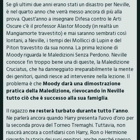
Se gli ultimi due anni erano stati un disastro per Neville,
è nel quarto anno che verrà messo ancora di più alla
prova. Quest’anno a insegnare Difesa contro le Arti
Oscure c’è il professor Alastor Moody (in realtà un
Mangiamorte travestito) e mai saranno sembrati così
lontani, a Neville, i tempi dei Mollicci di Lupin e del
Piton travestito da sua nonna. La prima lezione di
Moody riguarda le Maledizioni Senza Perdono. Neville
conosce fin troppo bene una di queste, la Maledizione
Cruciatus, che ha danneggiato irreparabilmente la mente
dei genitori, quindi riesce ad intervenire nella lezione. Il
problema è che
Moody darà una dimostrazione
pratica della Maledizione, rievocando in Neville
tutto ciò che è successo alla sua famiglia
.
Il ragazzo
ne resterà turbato durante tutto l’anno
.
Ne parlerà ancora quando Harry presenta l’uovo d’oro per
la seconda prova del Torneo Tremaghi. Tuttavia, non
riuscirà ancora a confidarsi con Harry, Ron o Hermione
riguardo la storia dei suoi genitori, anche perché spesso