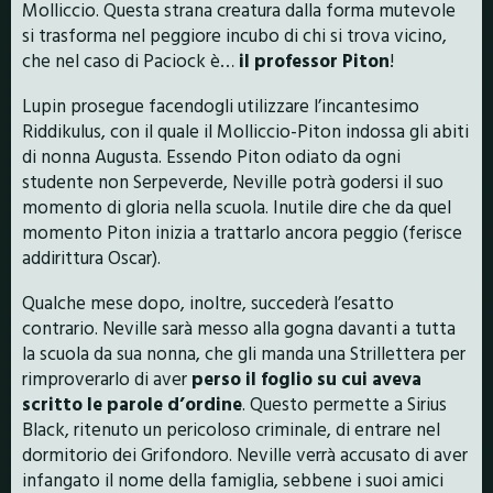
Molliccio. Questa strana creatura dalla forma mutevole
si trasforma nel peggiore incubo di chi si trova vicino,
che nel caso di Paciock è…
il professor Piton
!
Lupin prosegue facendogli utilizzare l’incantesimo
Riddikulus, con il quale il Molliccio-Piton indossa gli abiti
di nonna Augusta. Essendo Piton odiato da ogni
studente non Serpeverde, Neville potrà godersi il suo
momento di gloria nella scuola. Inutile dire che da quel
momento Piton inizia a trattarlo ancora peggio (ferisce
addirittura Oscar).
Qualche mese dopo, inoltre, succederà l’esatto
contrario. Neville sarà messo alla gogna davanti a tutta
la scuola da sua nonna, che gli manda una Strillettera per
rimproverarlo di aver
perso il foglio su cui aveva
scritto le parole d’ordine
. Questo permette a Sirius
Black, ritenuto un pericoloso criminale, di entrare nel
dormitorio dei Grifondoro. Neville verrà accusato di aver
infangato il nome della famiglia, sebbene i suoi amici