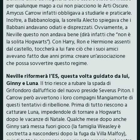
per qualunque mago a cui non piacciono le Arti Oscure.
Amycus Carrow infatti obbligava a studiarle e praticarle.
Inoltre, a Babbanologia, la sorella Alecto spiegava che i
Babbani andavano odiati e disprezzati. Ovviamente, a
Neville questo non andava bene (dirà infatti che “non è
la solita Hogwarts”). Con Harry, Ron e Hermione assenti
dal castello, toccherà a lui fare ciò che i suoi amici
avevano fatto due anni prima: creare un’associazione
che possa sovvertire questo regime.
Neville riformerà l’ES, questa volta guidato da lui,
Ginny e Luna
. Il trio riesce a rubare la spada di
Grifondoro dall’ufficio del nuovo preside Severus Piton. I
Carrow però avvertono i loro compagni Mangiamorte di
questi tentativi di ribellione. Prima di tutto riescono a
catturare Luna, impedendole di tornare a Hogwarts
dopo le vacanze di Natale. Qualche mese dopo anche
Ginny sarà messa
fuori gioco (la famiglia Weasley è
costretta a nascondersi dopo la fuga da Villa Malfoy),