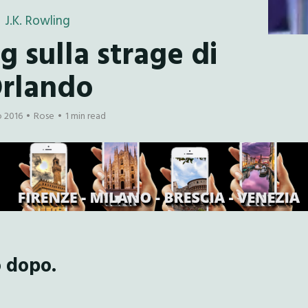
J.K. Rowling
g sulla strage di
rlando
o 2016
Rose
1 min read
o dopo.