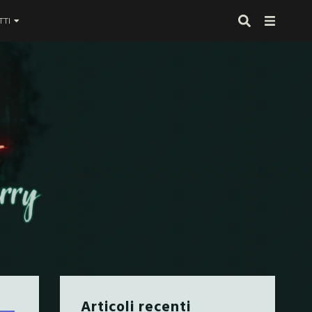
TI
 proprio alla fine
Articoli recenti