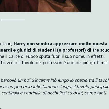
lettori,
Harry non sembra apprezzare molto questa
uardi e giudizi di studenti (e professori) di tre scu
 il Calice di Fuoco sputa fuori il suo nome, in effetti,
to verso il tavolo dei professori è uno dei più goffi mai
e barcollò un po’. S’incamminò lungo lo spazio tra il tavo
arve un percorso infinitamente lungo; il tavolo principal
entinaia e centinaia di occhi fissi su di lui, come tanti