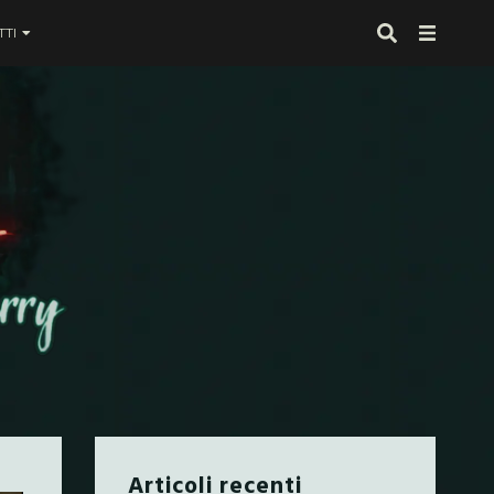
TI
 proprio alla fine
Articoli recenti