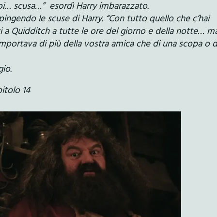
oi… scusa…” esordì Harry imbarazzato.
pingendo le scuse di Harry. “Con tutto quello che c’hai
avi a Quidditch a tutte le ore del giorno e della notte… m
importava di più della vostra amica che di una scopa o d
io.
pitolo 14