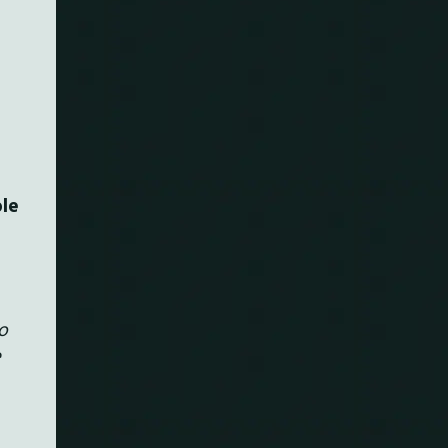
ole
lo
e