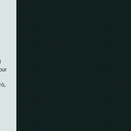
!
pur
rò,