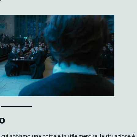
7
po
 cui abbiamo una cotta è inutile mentire: la situazione è