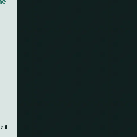
he
è il