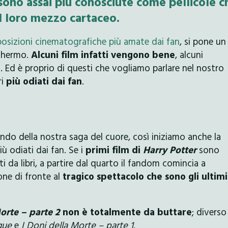
 sono assai più conosciute come pellicole c
il loro mezzo cartaceo.
posizioni cinematografiche più amate dai fan
, si pone un
chermo.
Alcuni film infatti vengono bene
, alcuni
o. Ed è proprio di questi che vogliamo parlare nel nostro
ri
più odiati dai fan
.
do della nostra saga del cuore, così iniziamo anche la
ù odiati dai fan. Se i
primi film di
Harry Potter
sono
tti da libri, a partire dal quarto il fandom comincia a
ione di fronte al
tragico spettacolo che sono gli ultimi
Morte – parte 2
non è totalmente da buttare
; diverso 
ngue
e
I Doni della Morte – parte 1
.