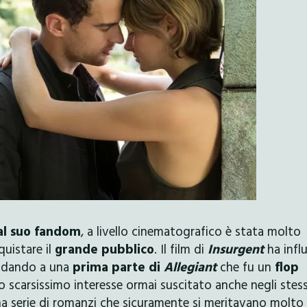
al suo fandom
, a livello cinematografico è stata molto
quistare il
grande pubblico
. Il film di
Insurgent
ha infl
rodando a una
prima parte di
Allegiant
che fu un
flop
o scarsissimo interesse ormai suscitato anche negli stess
na serie di romanzi che sicuramente si meritavano molto 