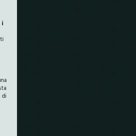
 i
ti
una
sta
 di