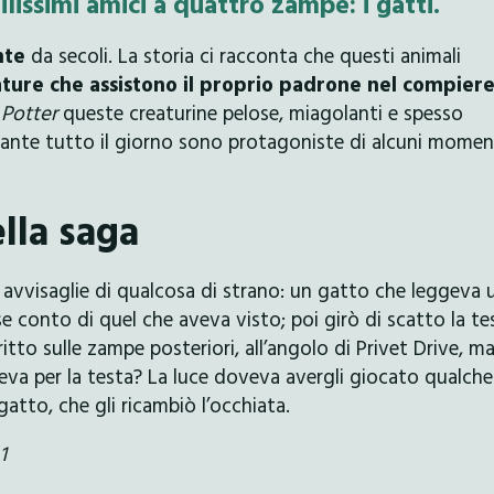
ilissimi amici a quattro zampe: i gatti.
ente
da secoli. La storia ci racconta che questi animali
ture che assistono il proprio padrone nel compiere
 Potter
queste creaturine pelose, miagolanti e spesso
nte tutto il giorno sono protagoniste di alcuni momen
lla saga
e avvisaglie di qualcosa di strano: un gatto che leggeva 
e conto di quel che aveva visto; poi girò di scatto la te
tto sulle zampe posteriori, all’angolo di Privet Drive, ma
va per la testa? La luce doveva avergli giocato qualche
 gatto, che gli ricambiò l’occhiata.
1