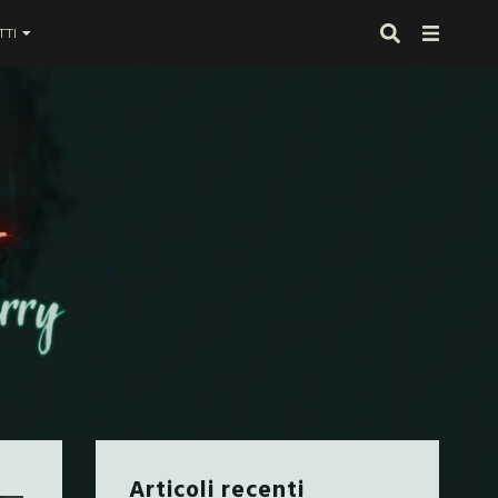
TI
 proprio alla fine
Articoli recenti