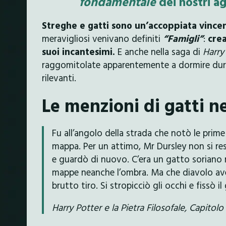
fondamentale
dei nostri ag
Streghe e gatti sono un’accoppiata vinc
meravigliosi venivano definiti
“Famigli”
:
crea
suoi incantesimi.
E anche nella saga di
Harry
raggomitolate apparentemente a dormire dura
rilevanti.
Le menzioni di gatti ne
Fu all’angolo della strada che notò le prim
mappa. Per un attimo, Mr Dursley non si res
e guardò di nuovo. C’era un gatto soriano ri
mappe neanche l’ombra. Ma che diavolo ave
brutto tiro. Si stropicciò gli occhi e fissò il
Harry Potter e la Pietra Filosofale, Capitolo 