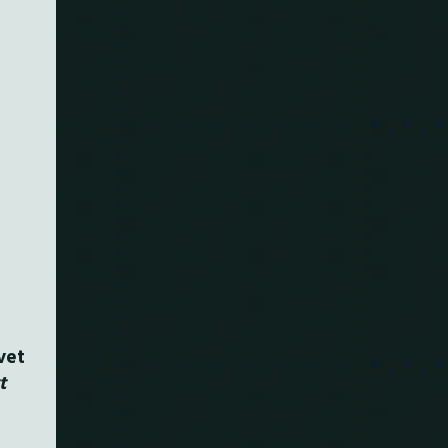
vet
t