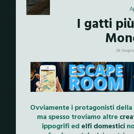
A
I gatti pi
Mon
28 Giugno
Ovviamente i protagonisti della 
ma spesso troviamo altre
crea
ippogrifi ed
elfi domestici
no