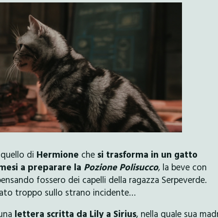
 quello di
Hermione
che
si trasforma in un gatto
mesi a preparare la
Pozione Polisucco
, la beve con
 pensando fossero dei capelli della ragazza Serpeverde.
to troppo sullo strano incidente…
 una
lettera scritta da Lily a Sirius
, nella quale sua mad