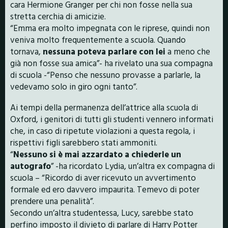
cara Hermione Granger per chi non fosse nella sua
stretta cerchia di amicizie.
“Emma era molto impegnata con le riprese, quindi non
veniva molto frequentemente a scuola. Quando
tornava,
nessuna poteva parlare con lei
a meno che
già non fosse sua amica”- ha rivelato una sua compagna
di scuola -“Penso che nessuno provasse a parlarle, la
vedevamo solo in giro ogni tanto”.
Ai tempi della permanenza dell’attrice alla scuola di
Oxford, i genitori di tutti gli studenti vennero informati
che, in caso di ripetute violazioni a questa regola, i
rispettivi figli sarebbero stati ammoniti.
“
Nessuno si è mai azzardato a chiederle un
autografo
” -ha ricordato Lydia, un’altra ex compagna di
scuola – “Ricordo di aver ricevuto un avvertimento
formale ed ero davvero impaurita. Temevo di poter
prendere una penalità”.
Secondo un’altra studentessa, Lucy, sarebbe stato
perfino imposto il divieto di parlare di Harry Potter