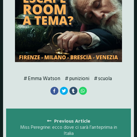
Emma Watson
punizioni
scuola
Posts
navigation
Previous Article
Miss Peregrine: ecco dove ci sarà l’anteprima in
Italia