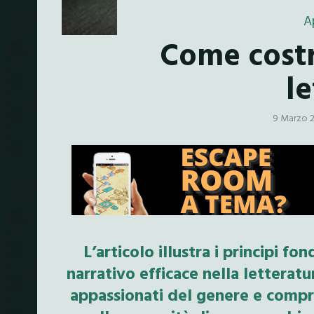
A
Come costr
le
9 Marzo 
L’articolo illustra i principi 
narrativo efficace nella letteratu
appassionati del genere e compre