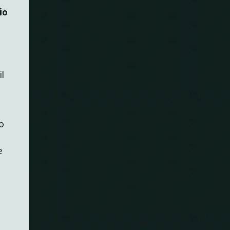
io
l
o
e