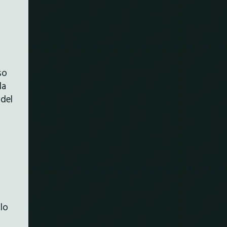
so
la
 del
lo