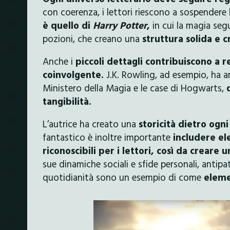
con coerenza, i lettori riescono a sospendere
è quello di
Harry Potter
,
in cui la magia seg
pozioni, che creano una
struttura solida e c
Anche i
piccoli dettagli contribuiscono a 
coinvolgente.
J.K. Rowling, ad esempio, ha ar
Ministero della Magia e le case di Hogwarts,
tangibilità.
L’autrice ha creato una
storicità dietro ogni
fantastico è inoltre importante
includere el
riconoscibili per i lettori, così da creare
sue dinamiche sociali e sfide personali, antipa
quotidianità sono un esempio di come
elemen