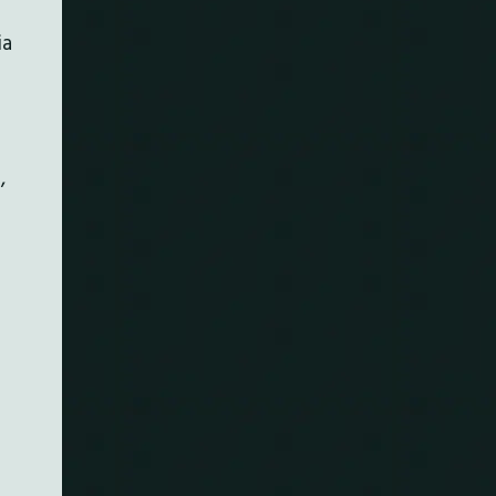
ia
o
,