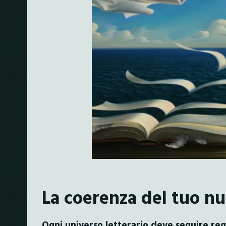
La coerenza del tuo n
Ogni universo letterario deve seguire reg