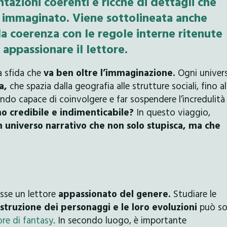
ntazioni coerenti e ricche di dettagli che
o immaginato. Viene sottolineata anche
la coerenza con le regole interne ritenute
 appassionare il lettore.
a sfida che
va ben oltre l’immaginazione.
Ogni univer
a,
che spazia dalla geografia alle strutture sociali, fino al
do capace di coinvolgere e far sospendere l’incredulità
no credibile e indimenticabile?
In questo viaggio,
n universo narrativo che non solo stupisca, ma che
osse un lettore
appassionato del genere.
Studiare le
costruzione dei personaggi e le loro evoluzioni
può so
ore di fantasy
. In secondo luogo, è importante