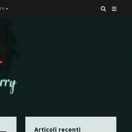
TI
 proprio alla fine
Articoli recenti