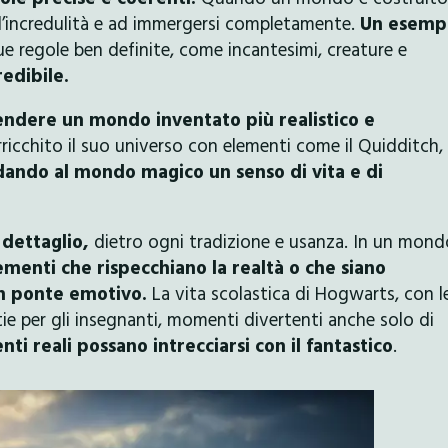
 l’incredulità e ad immergersi completamente.
Un esemp
ue regole ben definite, come incantesimi, creature e
redibile.
rendere un mondo inventato più realistico e
ricchito il suo universo con elementi come il Quidditch, i
dando al mondo magico un senso di vita e di
 dettaglio,
dietro ogni tradizione e usanza. In un mond
ementi che rispecchiano la realtà o che siano
 un ponte emotivo.
La vita scolastica di Hogwarts, con l
tie per gli insegnanti, momenti divertenti anche solo di
ti reali possano intrecciarsi con il fantastico
.