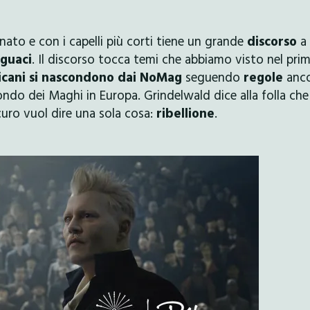
to e con i capelli più corti tiene un grande
discorso
a
guaci
. Il discorso tocca temi che abbiamo visto nel pri
icani si nascondono dai NoMag
seguendo
regole
anc
ondo dei Maghi in Europa. Grindelwald dice alla folla che
icuro vuol dire una sola cosa:
ribellione
.