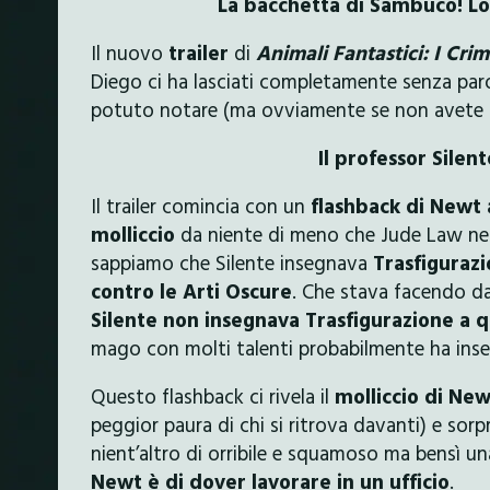
La bacchetta di Sambuco! Lo
Il nuovo
trailer
di
Animali Fantastici: I Cri
Diego ci ha lasciati completamente senza par
potuto notare (ma ovviamente se non avete anc
Il professor Silen
Il trailer comincia con un
flashback
di Newt 
molliccio
da niente di meno che Jude Law nei
sappiamo che Silente insegnava
Trasfiguraz
contro le Arti Oscure
. Che stava facendo da
Silente non insegnava Trasfigurazione a q
mago con molti talenti probabilmente ha ins
Questo flashback ci rivela il
molliccio di New
peggior paura di chi si ritrova davanti) e s
nient’altro di orribile e squamoso ma bensì u
Newt è di dover lavorare in un ufficio
.