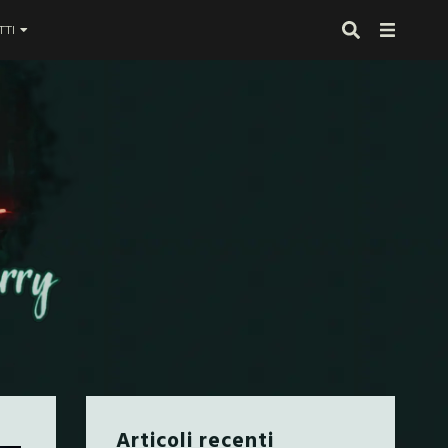
TI
 proprio alla fine
Articoli recenti