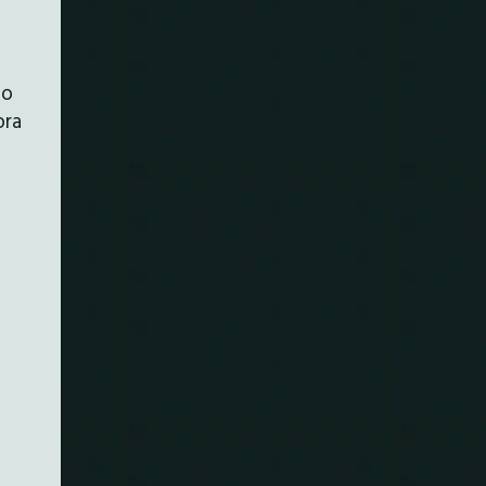
mo
ora