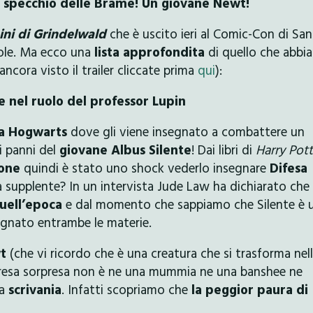
 specchio delle Brame! Un giovane Newt!
mini di Grindelwald
che è uscito ieri al Comic-Con di San
ole. Ma ecco una
lista approfondita
di quello che abbi
ora visto il trailer cliccate prima
qui
):
te nel ruolo del professor Lupin
a Hogwarts
dove gli viene insegnato a combattere un
 panni del
giovane Albus Silente
! Dai libri di
Harry Pott
ione
quindi è stato uno shock vederlo insegnare
Difesa
 supplente? In un intervista Jude Law ha dichiarato che
uell’epoca
e dal momento che sappiamo che Silente è 
egnato entrambe le materie.
t
(che vi ricordo che è una creatura che si trasforma nel
orpresa sorpresa non è ne una mummia ne una banshee ne
na
scrivania
. Infatti scopriamo che
la peggior paura di