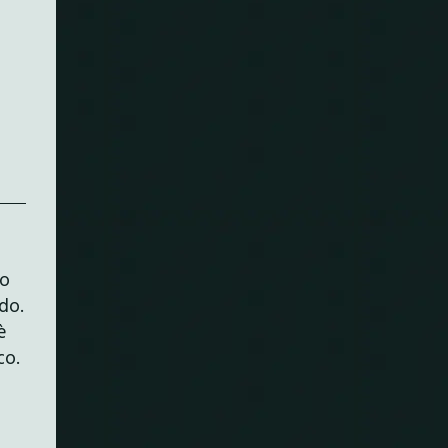
no
do.
è
co.