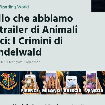
izarding World
llo che abbiamo
trailer di Animali
ci: I Crimini di
ndelwald
18
Greengrass
6 min read