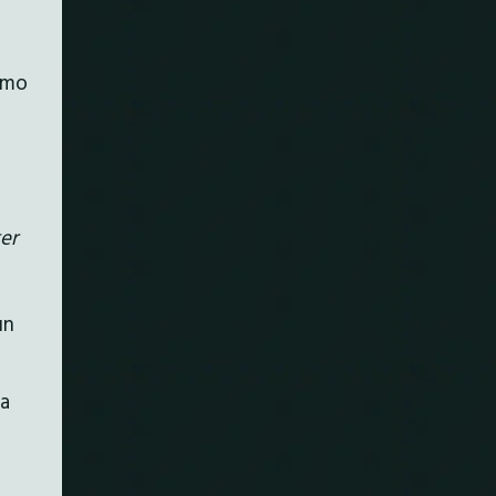
amo
er
un
la