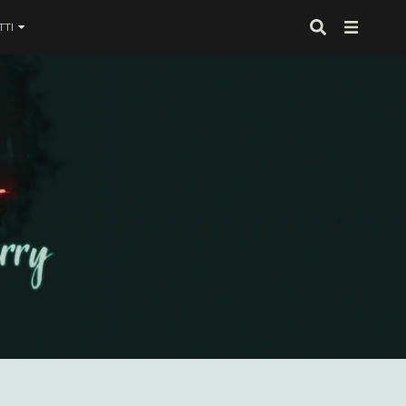
TI
 proprio alla fine