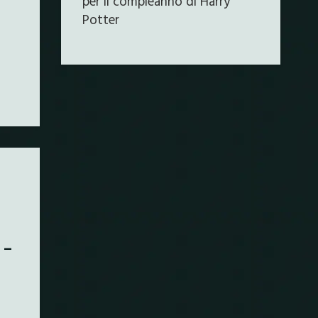
per il compleanno di Harry
Potter
 –