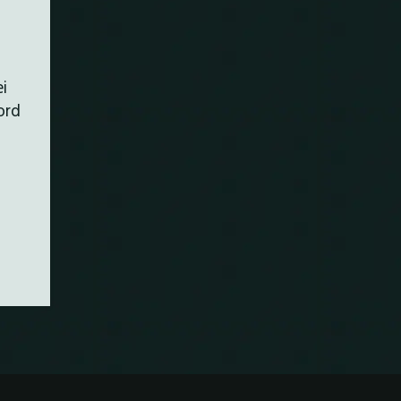
e
ei
Lord