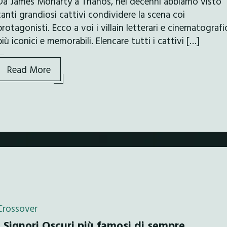
Da James Moriarty a Thanos, nei decenni abbiamo visto
tanti grandiosi cattivi condividere la scena coi
protagonisti. Ecco a voi i villain letterari e cinematografi
più iconici e memorabili. Elencare tutti i cattivi […]
Read More
Crossover
I Signori Oscuri più famosi di sempre