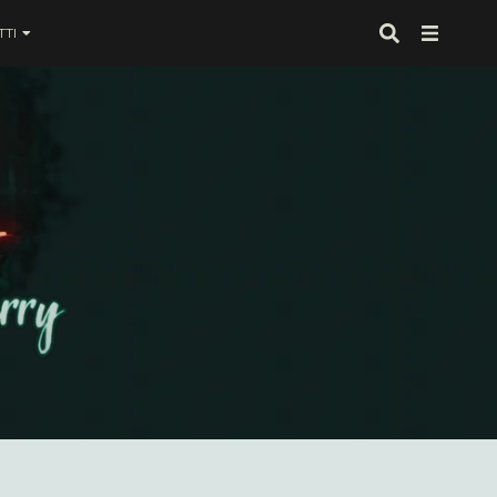
TI
 proprio alla fine