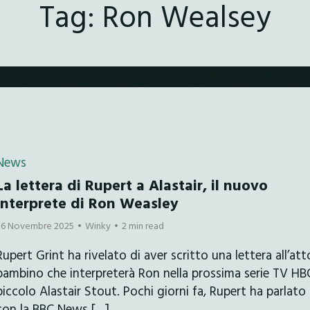
Tag:
Ron Wealsey
News
La lettera di Rupert a Alastair, il nuovo
interprete di Ron Weasley
26 Novembre 2025
Winky
2 min read
Rupert Grint ha rivelato di aver scritto una lettera all’att
bambino che interpreterà Ron nella prossima serie TV HBO
piccolo Alastair Stout. Pochi giorni fa, Rupert ha parlato
con la BBC News […]