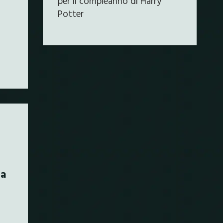
per il compleanno di Harry
Potter
la