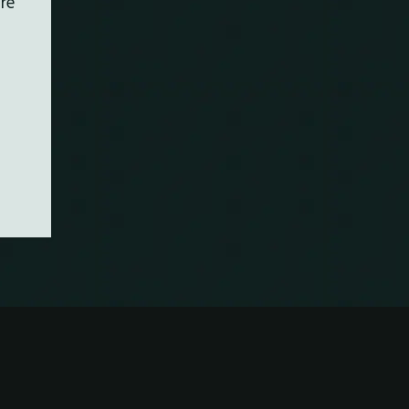
are
i