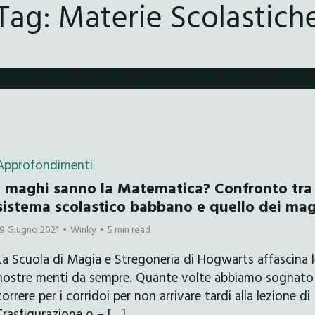
Tag:
Materie Scolastich
Approfondimenti
I maghi sanno la Matematica? Confronto tra 
sistema scolastico babbano e quello dei ma
19 Giugno 2021
Winky
5 min read
La Scuola di Magia e Stregoneria di Hogwarts affascina 
nostre menti da sempre. Quante volte abbiamo sognato
correre per i corridoi per non arrivare tardi alla lezione di
Trasfigurazione o – […]