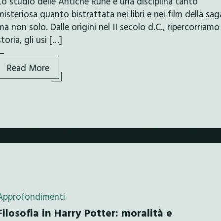
Lo studio delle Antiche Rune è una disciplina tanto
misteriosa quanto bistrattata nei libri e nei film della sag
ma non solo. Dalle origini nel II secolo d.C., ripercorriamo
storia, gli usi […]
Read More
Approfondimenti
Filosofia in Harry Potter: moralità e