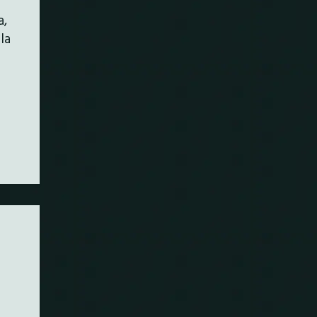
a,
 la