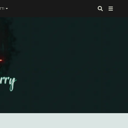
TI
 proprio alla fine