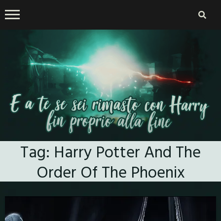
Skip
to
content
E a te se sei rimasto con
Tag:
Harry Potter And The
Harry fin proprio alla fine
Order Of The Phoenix