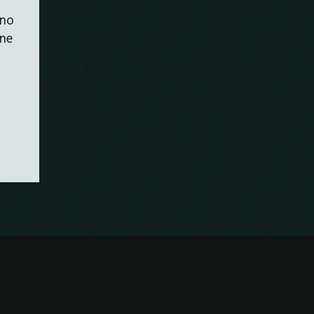
uno
ane