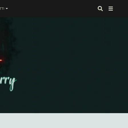
TI
 proprio alla fine