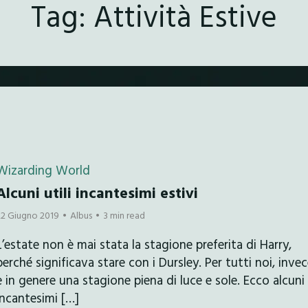
Tag:
Attività Estive
Wizarding World
Alcuni utili incantesimi estivi
22 Giugno 2019
Albus
3 min read
L’estate non è mai stata la stagione preferita di Harry,
perché significava stare con i Dursley. Per tutti noi, invec
è in genere una stagione piena di luce e sole. Ecco alcuni
incantesimi […]