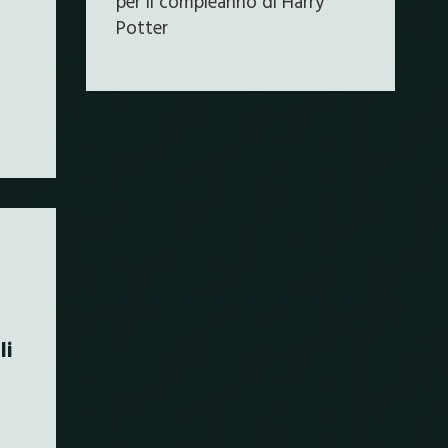
per il compleanno di Harry
Potter
li