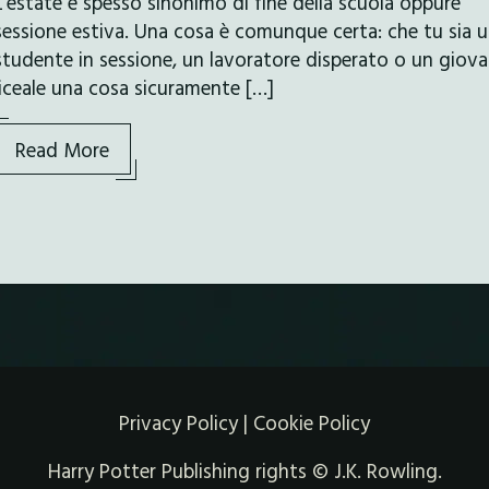
L’estate è spesso sinonimo di fine della scuola oppure
sessione estiva. Una cosa è comunque certa: che tu sia 
studente in sessione, un lavoratore disperato o un giov
liceale una cosa sicuramente […]
Read More
Privacy Policy
|
Cookie Policy
Harry Potter Publishing rights © J.K. Rowling.