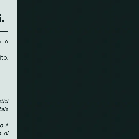
.
n lo
ito,
tici
tale
co è
 di