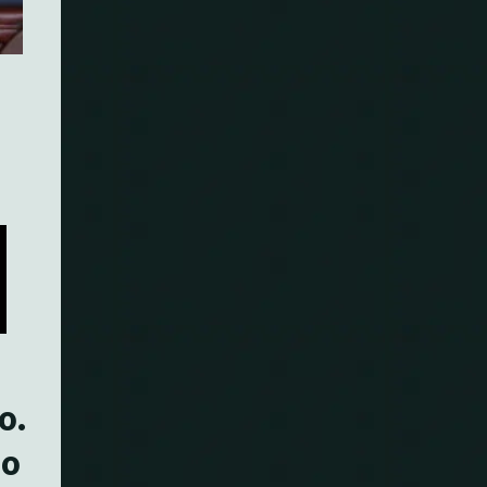
o.
uo