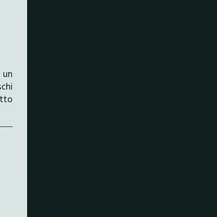
 un
chi
etto