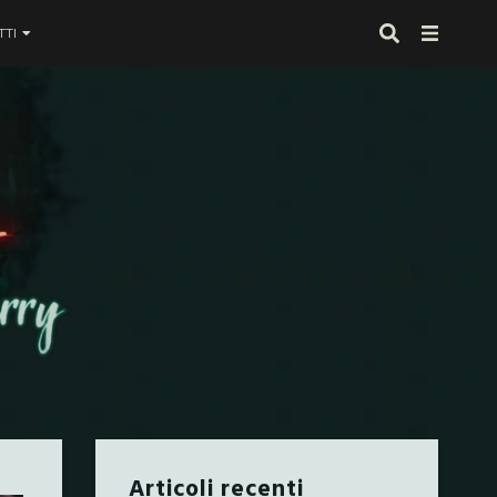
TI
 proprio alla fine
Articoli recenti