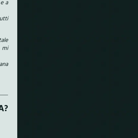
 e a
tti
tale
e mi
mana
A?