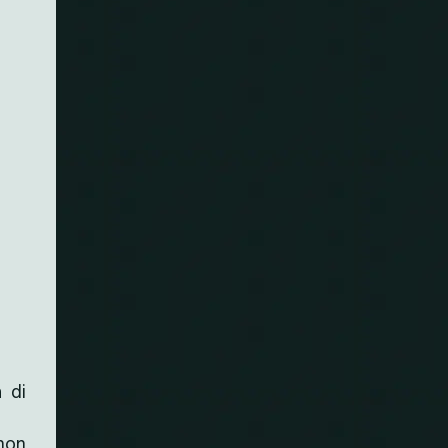
à di
 non