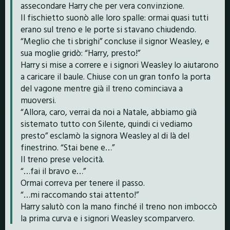
assecondare Harry che per vera convinzione.
Il fischietto suonò alle loro spalle: ormai quasi tutti
erano sul treno e le porte si stavano chiudendo.
“Meglio che ti sbrighi” concluse il signor Weasley, e
sua moglie gridò: “Harry, presto!”
Harry si mise a correre e i signori Weasley lo aiutarono
a caricare il baule. Chiuse con un gran tonfo la porta
del vagone mentre già il treno cominciava a
muoversi.
“Allora, caro, verrai da noi a Natale, abbiamo già
sistemato tutto con Silente, quindi ci vediamo
presto” esclamò la signora Weasley al di là del
finestrino. “Stai bene e…”
Il treno prese velocità.
“…fai il bravo e…”
Ormai correva per tenere il passo.
“…mi raccomando stai attento!”
Harry salutò con la mano finché il treno non imboccò
la prima curva e i signori Weasley scomparvero.