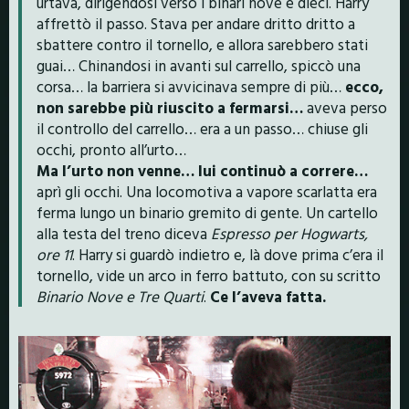
urtava, dirigendosi verso i binari nove e dieci. Harry
affrettò il passo. Stava per andare dritto dritto a
sbattere contro il tornello, e allora sarebbero stati
guai… Chinandosi in avanti sul carrello, spiccò una
corsa… la barriera si avvicinava sempre di più…
ecco,
non sarebbe più riuscito a fermarsi…
aveva perso
il controllo del carrello… era a un passo… chiuse gli
occhi, pronto all’urto…
Ma l’urto non venne… lui continuò a correre…
aprì gli occhi. Una locomotiva a vapore scarlatta era
ferma lungo un binario gremito di gente. Un cartello
alla testa del treno diceva
Espresso per Hogwarts,
ore 11
. Harry si guardò indietro e, là dove prima c’era il
tornello, vide un arco in ferro battuto, con su scritto
Binario Nove e Tre Quarti
.
Ce l’aveva fatta.