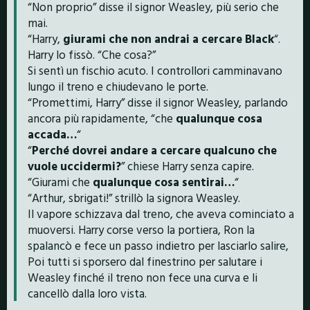
“Non proprio” disse il signor Weasley, più serio che
mai.
“Harry,
giurami che non andrai a cercare Black
“.
Harry lo fissò. “Che cosa?”
Si sentì un fischio acuto. I controllori camminavano
lungo il treno e chiudevano le porte.
“Promettimi, Harry” disse il signor Weasley, parlando
ancora più rapidamente, “che
qualunque cosa
accada…
“
“
Perché dovrei andare a cercare qualcuno che
vuole uccidermi?
” chiese Harry senza capire.
“Giurami che
qualunque cosa sentirai…
“
“Arthur, sbrigati!” strillò la signora Weasley.
Il vapore schizzava dal treno, che aveva cominciato a
muoversi. Harry corse verso la portiera, Ron la
spalancò e fece un passo indietro per lasciarlo salire,
Poi tutti si sporsero dal finestrino per salutare i
Weasley finché il treno non fece una curva e li
cancellò dalla loro vista.