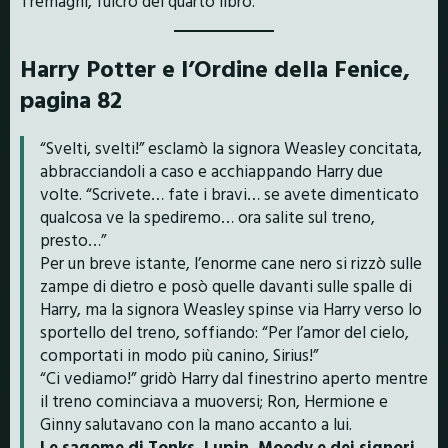
Tremaghi, fulcro del quarto libro.
Harry Potter e l’Ordine della Fenice,
pagina 82
“Svelti, svelti!” esclamò la signora Weasley concitata,
abbracciandoli a caso e acchiappando Harry due
volte. “Scrivete… fate i bravi… se avete dimenticato
qualcosa ve la spediremo… ora salite sul treno,
presto…”
Per un breve istante, l’enorme cane nero si rizzò sulle
zampe di dietro e posò quelle davanti sulle spalle di
Harry, ma la signora Weasley spinse via Harry verso lo
sportello del treno, soffiando: “Per l’amor del cielo,
comportati in modo più canino, Sirius!”
“Ci vediamo!” gridò Harry dal finestrino aperto mentre
il treno cominciava a muoversi; Ron, Hermione e
Ginny salutavano con la mano accanto a lui.
Le sagome di Tonks, Lupin, Moody e dei signori