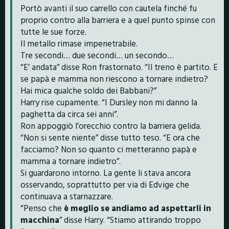
Portò avanti il suo carrello con cautela finché fu
proprio contro alla barriera e a quel punto spinse con
tutte le sue forze.
Il metallo rimase impenetrabile.
Tre secondi… due secondi… un secondo…
“E’ andata” disse Ron frastornato. “Il treno è partito. E
se papà e mamma non riescono a tornare indietro?
Hai mica qualche soldo dei Babbani?”
Harry rise cupamente. “I Dursley non mi danno la
paghetta da circa sei anni”.
Ron appoggiò l’orecchio contro la barriera gelida.
“Non si sente niente” disse tutto teso. “E ora che
facciamo? Non so quanto ci metteranno papà e
mamma a tornare indietro”.
Si guardarono intorno. La gente li stava ancora
osservando, soprattutto per via di Edvige che
continuava a starnazzare.
“Penso che
è meglio se andiamo ad aspettarli in
macchina
” disse Harry. “Stiamo attirando troppo