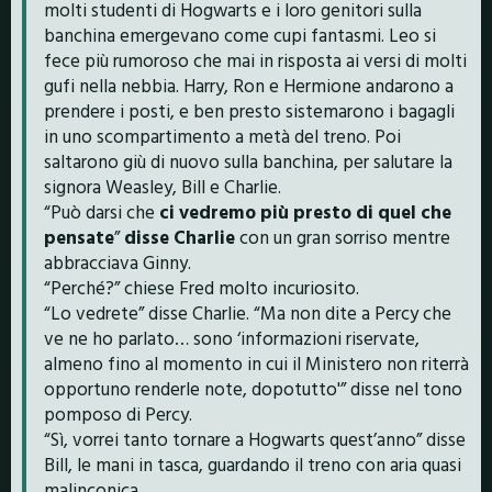
molti studenti di Hogwarts e i loro genitori sulla
banchina emergevano come cupi fantasmi. Leo si
fece più rumoroso che mai in risposta ai versi di molti
gufi nella nebbia. Harry, Ron e Hermione andarono a
prendere i posti, e ben presto sistemarono i bagagli
in uno scompartimento a metà del treno. Poi
saltarono giù di nuovo sulla banchina, per salutare la
signora Weasley, Bill e Charlie.
“Può darsi che
ci vedremo più presto di quel che
pensate
”
disse Charlie
con un gran sorriso mentre
abbracciava Ginny.
“Perché?” chiese Fred molto incuriosito.
“Lo vedrete” disse Charlie. “Ma non dite a Percy che
ve ne ho parlato… sono ‘informazioni riservate,
almeno fino al momento in cui il Ministero non riterrà
opportuno renderle note, dopotutto'” disse nel tono
pomposo di Percy.
“Sì, vorrei tanto tornare a Hogwarts quest’anno” disse
Bill, le mani in tasca, guardando il treno con aria quasi
malinconica.