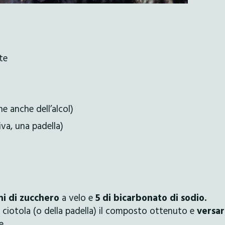
te
ne anche dell’alcol)
iva, una padella)
i di zucchero
a velo e
5 di bicarbonato di sodio.
 ciotola (o della padella) il composto ottenuto e
versa
e.