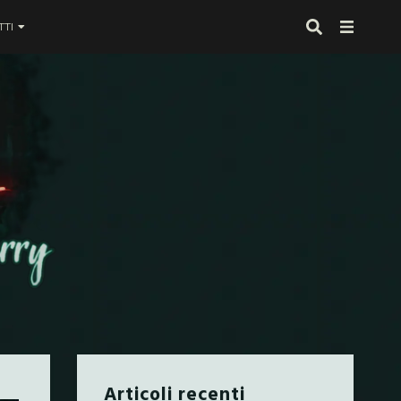
TI
 proprio alla fine
Articoli recenti