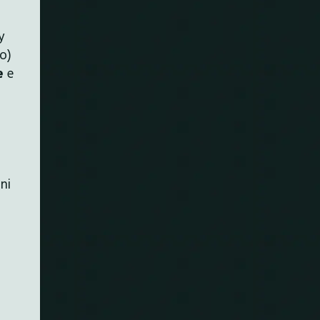
y
o)
e
e
ni