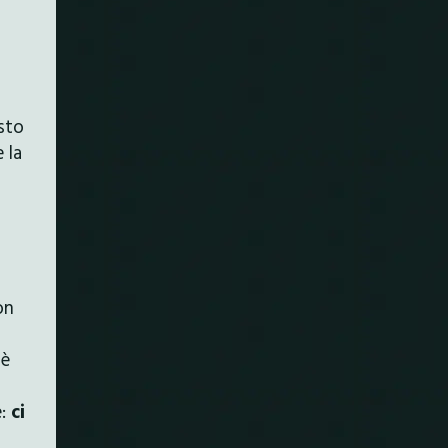
sto
 la
on
è
e:
ci