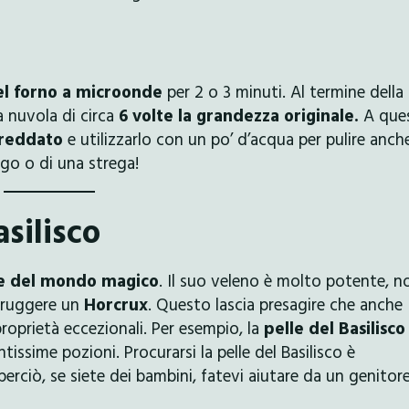
el forno a microonde
per 2 o 3 minuti. Al termine della
a nuvola di circa
6 volte la grandezza originale.
A que
freddato
e utilizzarlo con un po’ d’acqua per pulire anche
ago o di una strega!
asilisco
se del mondo magico
. Il suo veleno è molto potente, n
struggere un
Horcrux
. Questo lascia presagire che anche
proprietà eccezionali. Per esempio, la
pelle del Basilisco
issime pozioni. Procurarsi la pelle del Basilisco è
perciò, se siete dei bambini, fatevi aiutare da un genitor