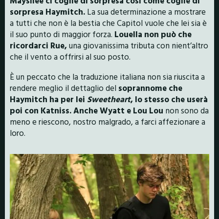
Maysilee ci coglie di sorpresa così come coglie di
sorpresa Haymitch.
La sua determinazione a mostrare
a tutti che non è la bestia che Capitol vuole che lei sia è
il suo punto di maggior forza.
Louella non può che
ricordarci Rue,
una giovanissima tributa con nient’altro
che il vento a offrirsi al suo posto.
È un peccato che la traduzione italiana non sia riuscita a
rendere meglio il dettaglio del
soprannome che
Haymitch ha per lei
Sweetheart
, lo stesso che userà
poi con Katniss.
Anche Wyatt e Lou Lou
non sono da
meno e riescono, nostro malgrado, a farci affezionare a
loro.