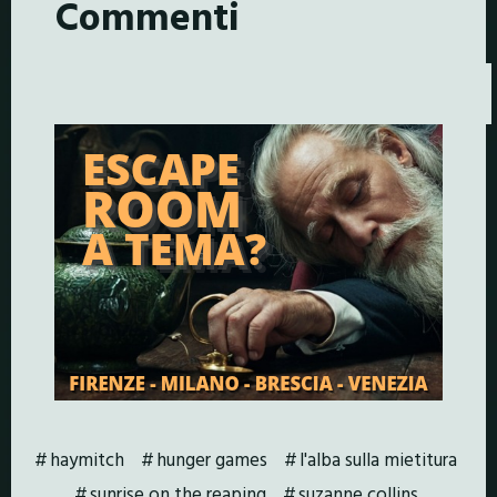
Commenti
haymitch
hunger games
l'alba sulla mietitura
sunrise on the reaping
suzanne collins