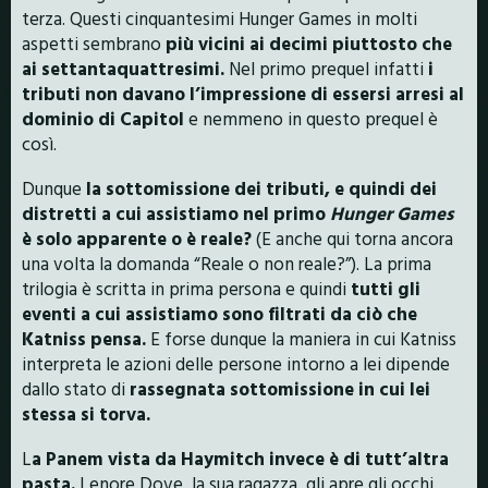
terza. Questi cinquantesimi Hunger Games in molti
aspetti sembrano
più vicini ai decimi piuttosto che
ai settantaquattresimi.
Nel primo prequel infatti
i
tributi non davano l’impressione di essersi arresi al
dominio di Capitol
e nemmeno in questo prequel è
così.
Dunque
la sottomissione dei tributi, e quindi dei
distretti a cui assistiamo nel primo
Hunger Games
è solo apparente o è reale?
(E anche qui torna ancora
una volta la domanda “Reale o non reale?”). La prima
trilogia è scritta in prima persona e quindi
tutti gli
eventi a cui assistiamo sono filtrati da ciò che
Katniss pensa.
E forse dunque la maniera in cui Katniss
interpreta le azioni delle persone intorno a lei dipende
dallo stato di
rassegnata sottomissione in cui lei
stessa si torva.
L
a Panem vista da Haymitch invece è di tutt’altra
pasta.
Lenore Dove, la sua ragazza, gli apre gli occhi