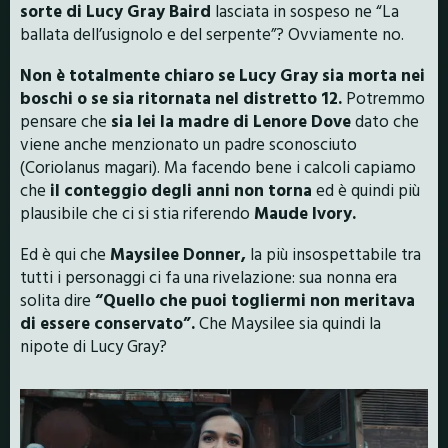
sorte di Lucy Gray Baird
lasciata in sospeso ne “La
ballata dell’usignolo e del serpente”? Ovviamente no.
Non è totalmente chiaro se Lucy Gray sia morta nei
boschi o se sia ritornata nel distretto 12.
Potremmo
pensare che
sia lei la madre di Lenore Dove
dato che
viene anche menzionato un padre sconosciuto
(Coriolanus magari). Ma facendo bene i calcoli capiamo
che
il conteggio degli anni non torna
ed è quindi più
plausibile che ci si stia riferendo
Maude Ivory.
Ed è qui che
Maysilee Donner,
la più insospettabile tra
tutti i personaggi ci fa una rivelazione: sua nonna era
solita dire
“Quello che puoi togliermi non meritava
di essere conservato”.
Che Maysilee sia quindi la
nipote di Lucy Gray?