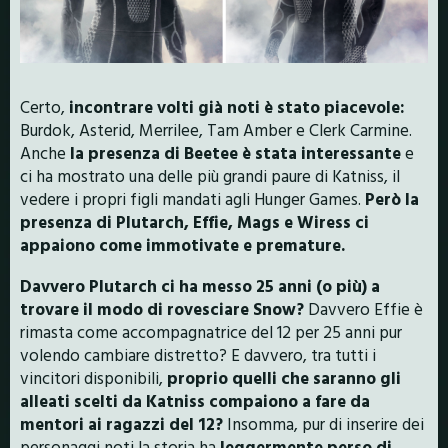
Certo,
incontrare volti già noti è stato piacevole:
Burdok, Asterid, Merrilee, Tam Amber e Clerk Carmine.
Anche
la presenza di Beetee è stata interessante
e
ci ha mostrato una delle più grandi paure di Katniss, il
vedere i propri figli mandati agli Hunger Games.
Però la
presenza di Plutarch, Effie, Mags e Wiress ci
appaiono come immotivate e premature.
Davvero Plutarch ci ha messo 25 anni (o più) a
trovare il modo di rovesciare Snow?
Davvero Effie è
rimasta come accompagnatrice del 12 per 25 anni pur
volendo cambiare distretto? E davvero, tra tutti i
vincitori disponibili,
proprio quelli che saranno gli
alleati scelti da Katniss compaiono a fare da
mentori ai ragazzi del 12?
Insomma, pur di inserire dei
personaggi noti la storia ha
leggermente perso di